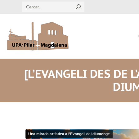
Search:
[L’EVANGELI DES DE L
DIUM
Una mirada artística a l’Evangeli del diumenge