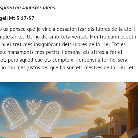
nspiren en aquestes idees:
geli Mt 5,17-37
us penseu que jo vinc a desautoritzar els llibres de la Llei i
mpletar-los. Us ho dic amb tota veritat: Mentre durin el cel i
ni el tret més insignificant dels llibres de la Llei. Tot es
els manaments més petits, i ensenyi els altres a fer el
el; però aquell que els compleixi i ensenyi a fer-ho, serà
i no sou més justos del que ho són els mestres de la Llei i els