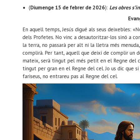
(
Diumenge 15 de febrer de 2026
):
Les obres s’i
Evan
En aquell temps, Jesús digué als seus deixebles: «No 
dels Profetes. No vinc a desautoritzar-los sinó a co
la terra, no passarà per alt ni la lletra més menuda, 
complirà. Per tant, aquell que deixi de complir un d
mateix, serà tingut pel més petit en el Regne del c
tingut per gran en el Regne del cel. Jo us dic que s
fariseus, no entrareu pas al Regne del cel.