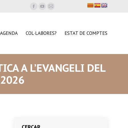
Facebook
YouTube
Mail
page
page
page
opens
opens
opens
in
in
in
AGENDA
COL·LABORES?
ESTAT DE COMPTES
new
new
new
window
window
window
TICA A L’EVANGELI DEL
 2026
CERCAR…