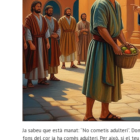
Ja sabeu que està manat: “No cometis adulteri”. Do
fons del cor ja ha comès adulteri. Per això, si el teu