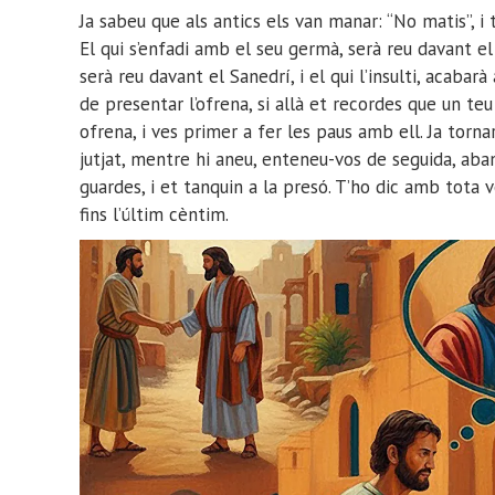
Ja sabeu que als antics els van manar: “No matis”, i 
El qui s’enfadi amb el seu germà, serà reu davant el
serà reu davant el Sanedrí, i el qui l’insulti, acabarà 
de presentar l’ofrena, si allà et recordes que un te
ofrena, i ves primer a fer les paus amb ell. Ja torna
jutjat, mentre hi aneu, enteneu-vos de seguida, aba
guardes, i et tanquin a la presó. T’ho dic amb tota 
fins l’últim cèntim.