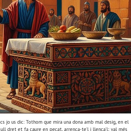
ncs jo us dic: Tothom que mira una dona amb mal desig, en el
 ull dret et fa caure en pecat, arrenca-te’l i llença’l; val més