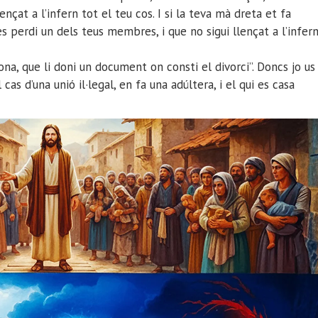
nçat a l’infern tot el teu cos. I si la teva mà dreta et fa
es perdi un dels teus membres, i que no sigui llençat a l’infer
na, que li doni un document on consti el divorci”. Doncs jo us
cas d’una unió il·legal, en fa una adúltera, i el qui es casa