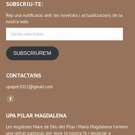
SUBSCRIU-TE:
Rep una notificació amb les novetats i actualitzacions de la
nostra web.
Correu
electrònic
SUBSCRIURE'M
CONTACTA’NS
upapm2012@gmail.com
Find us on:
Facebook
page
UPA PILAR MAGDALENA
opens
in
Les esglésies Mare de Déu del Pilar i Maria Magdalena formem
una unitat pastoral, per viure la nostra fe i anunciar a
new