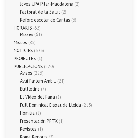
Joves UPA Pilar-Magdalena
(2)
Pastoral de la Salut
(2)
Reforç escolar de Càritas
(3)
HORARIS
(63)
Misses
(61)
Misses
(85)
NOTÍCIES
(325)
PROJECTES
(1)
PUBLICACIONS
(970)
Avisos
(223)
Avui Parlem Amb…
(21)
Butlletins
(7)
El Vídeo del Papa
(1)
Full Dominical Bisbat de Lleida
(215)
Homilía
(1)
Presentación PPTX
(1)
Revistes
(1)
Rome Reports
(2)