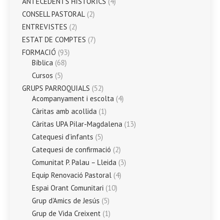
ANTECEDENTS HISTÒRICS
(4)
CONSELL PASTORAL
(2)
ENTREVISTES
(2)
ESTAT DE COMPTES
(7)
FORMACIÓ
(93)
Bíblica
(68)
Cursos
(5)
GRUPS PARROQUIALS
(52)
Acompanyament i escolta
(4)
Càritas amb acollida
(1)
Càritas UPA Pilar-Magdalena
(13)
Catequesi d’infants
(5)
Catequesi de confirmació
(2)
Comunitat P. Palau – Lleida
(3)
Equip Renovació Pastoral
(4)
Espai Orant Comunitari
(10)
Grup d'Amics de Jesús
(5)
Grup de Vida Creixent
(1)