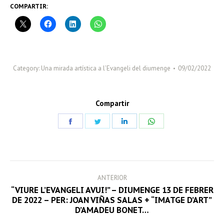
COMPARTIR:
Category:
Una mirada artística a l’Evangeli del diumenge
09/02/2022
Compartir
Share
Share
Share
Share
on
on
on
on
Facebook
Twitter
LinkedIn
WhatsApp
POST
ANTERIOR
NAVIGATION
“VIURE L’EVANGELI AVUI!” – DIUMENGE 13 DE FEBRER
Previous
DE 2022 – PER: JOAN VIÑAS SALAS + “IMATGE D’ART”
D’AMADEU BONET…
post: