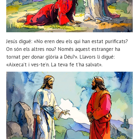
Jesús digué: «No eren deu els qui han estat purificats?
On són els altres nou? Només aquest estranger ha
tornat per donar glòria a Déu?». Llavors li digué:
«Aixeca’t i ves-te’n. La teva fe t’ha salvat».