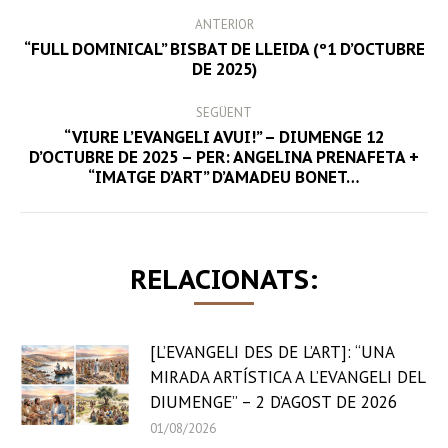
POST
ANTERIOR
NAVIGATION
“FULL DOMINICAL” BISBAT DE LLEIDA (º1 D’OCTUBRE
Previous
DE 2025)
post:
SEGÜENT
“VIURE L’EVANGELI AVUI!” – DIUMENGE 12
Next
D’OCTUBRE DE 2025 – PER: ANGELINA PRENAFETA +
“IMATGE D’ART” D’AMADEU BONET…
post:
RELACIONATS:
[L’EVANGELI DES DE L’ART]: “UNA
MIRADA ARTÍSTICA A L’EVANGELI DEL
DIUMENGE” – 2 D’AGOST DE 2026
01/08/2026