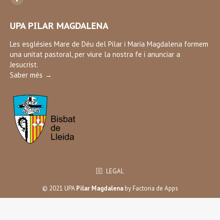
Facebook
page
UPA PILAR MAGDALENA
opens
in
Les esglésies Mare de Déu del Pilar i Maria Magdalena formem
una unitat pastoral, per viure la nostra fe i anunciar a
new
Jesucrist.
window
Saber més →
LEGAL
© 2021 UPA
Pilar Magdalena
by
Factoria de Apps