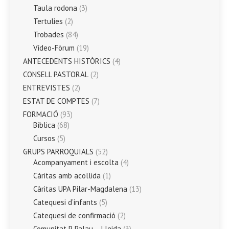
Taula rodona
(3)
Tertulies
(2)
Trobades
(84)
Vídeo-Fòrum
(19)
ANTECEDENTS HISTÒRICS
(4)
CONSELL PASTORAL
(2)
ENTREVISTES
(2)
ESTAT DE COMPTES
(7)
FORMACIÓ
(93)
Bíblica
(68)
Cursos
(5)
GRUPS PARROQUIALS
(52)
Acompanyament i escolta
(4)
Càritas amb acollida
(1)
Càritas UPA Pilar-Magdalena
(13)
Catequesi d’infants
(5)
Catequesi de confirmació
(2)
Comunitat P. Palau – Lleida
(3)