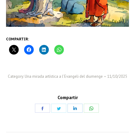
COMPARTIR:
Category:
Una mirada artística a l’Evangeli del diumenge
11/10/2025
Compartir
Share
Share
Share
Share
on
on
on
on
Facebook
Twitter
LinkedIn
WhatsApp