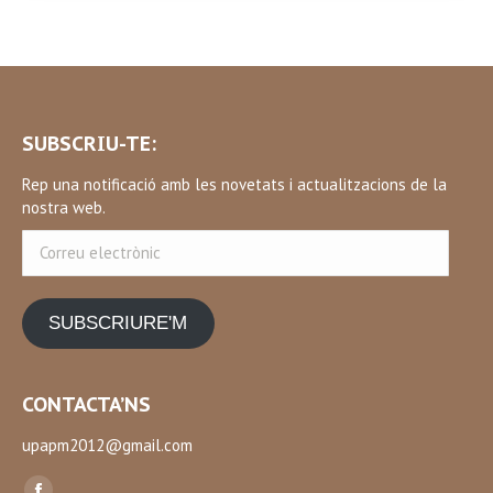
SUBSCRIU-TE:
Rep una notificació amb les novetats i actualitzacions de la
nostra web.
Correu
electrònic
SUBSCRIURE'M
CONTACTA’NS
upapm2012@gmail.com
Find us on: