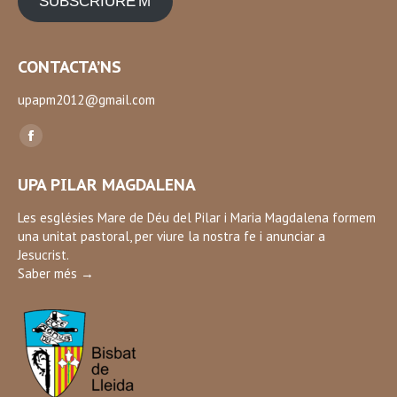
SUBSCRIURE'M
CONTACTA’NS
upapm2012@gmail.com
Find us on:
Facebook
page
UPA PILAR MAGDALENA
opens
in
Les esglésies Mare de Déu del Pilar i Maria Magdalena formem
una unitat pastoral, per viure la nostra fe i anunciar a
new
Jesucrist.
window
Saber més →