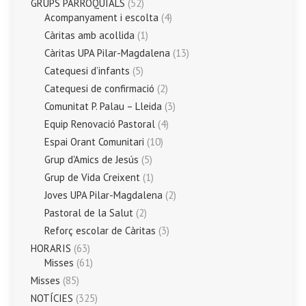
GRUPS PARROQUIALS
(52)
Acompanyament i escolta
(4)
Càritas amb acollida
(1)
Càritas UPA Pilar-Magdalena
(13)
Catequesi d’infants
(5)
Catequesi de confirmació
(2)
Comunitat P. Palau – Lleida
(3)
Equip Renovació Pastoral
(4)
Espai Orant Comunitari
(10)
Grup d'Amics de Jesús
(5)
Grup de Vida Creixent
(1)
Joves UPA Pilar-Magdalena
(2)
Pastoral de la Salut
(2)
Reforç escolar de Càritas
(3)
HORARIS
(63)
Misses
(61)
Misses
(85)
NOTÍCIES
(325)