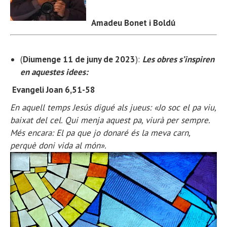
Amadeu Bonet i Boldú
(
Diumenge 11 de juny de 2023
):
Les obres s’inspiren
en aquestes idees:
Evangeli Joan 6,51-58
En aquell temps Jesús digué als jueus: «Jo soc el pa viu,
baixat del cel. Qui menja aquest pa, viurà per sempre.
Més encara: El pa que jo donaré és la meva carn,
perquè doni vida al món».