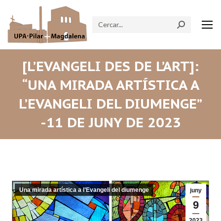
Search:
[L’EVANGELI DES DE L’ART]:
“UNA MIRADA ARTÍSTICA A
L’EVANGELI DEL DIUMENGE”
-11 DE JUNY DE 2023
Una mirada artística a l’Evangeli del diumenge
juny
9
2023