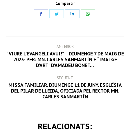
Compartir
Share
Share
Share
Share
on
on
on
on
Facebook
Twitter
LinkedIn
WhatsApp
POST
ANTERIOR
NAVIGATION
“VIURE L’EVANGELI AVUI!” – DIUMENGE 7 DE MAIG DE
Previous
2023- PER: MN. CARLES SANMARTÍN + “IMATGE
D’ART” D’AMADEU BONET…
post:
SEGÜENT
MISSA FAMILIAR. DIUMENGE 11 DE JUNY. ESGLÉSIA
Next
DEL PILAR DE LLEIDA, OFICIADA PEL RECTOR MN.
CARLES SANMARTÍN
post:
RELACIONATS: