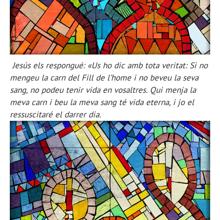
Jesús els respongué: «Us ho dic amb tota veritat: Si no
mengeu la carn del Fill de l’home i no beveu la seva
sang, no podeu tenir vida en vosaltres. Qui menja la
meva carn i beu la meva sang té vida eterna, i jo el
ressuscitaré el darrer dia.