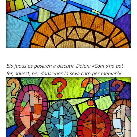
Els jueus es posaren a discutir. Deien: «Com s’ho pot
fer, aquest, per donar-nos la seva carn per menjar?».