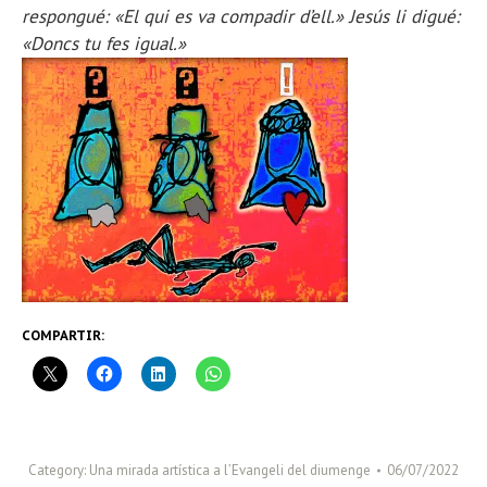
respongué: «El qui es va compadir d’ell.» Jesús li digué:
«Doncs tu fes igual.»
COMPARTIR:
Category:
Una mirada artística a l’Evangeli del diumenge
06/07/2022