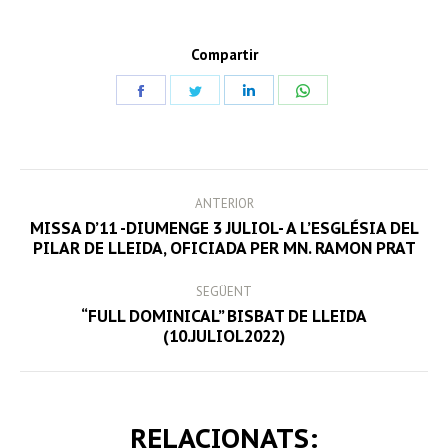
Compartir
Share
Share
Share
Share
on
on
on
on
Facebook
Twitter
LinkedIn
WhatsApp
POST
ANTERIOR
NAVIGATION
MISSA D’11 -DIUMENGE 3 JULIOL- A L’ESGLÉSIA DEL
Previous
PILAR DE LLEIDA, OFICIADA PER MN. RAMON PRAT
post:
SEGÜENT
“FULL DOMINICAL” BISBAT DE LLEIDA
Next
(10.JULIOL2022)
post:
RELACIONATS: