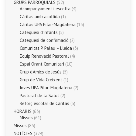
GRUPS PARROQUIALS
(52)
Acompanyament i escolta
(4)
Càritas amb acollida
(1)
Càritas UPA Pilar-Magdalena
(13)
Catequesi d’infants
(5)
Catequesi de confirmació
(2)
Comunitat P. Palau – Lleida
(3)
Equip Renovació Pastoral
(4)
Espai Orant Comunitari
(10)
Grup d'Amics de Jesús
(5)
Grup de Vida Creixent
(1)
Joves UPA Pilar-Magdalena
(2)
Pastoral de la Salut
(2)
Reforç escolar de Càritas
(3)
HORARIS
(63)
Misses
(61)
Misses
(85)
NOTÍCIES
(324)