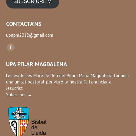
SUBSCRIURE'M
CONTACTA’NS
upapm2012@gmail.com
Find us on:
Facebook
page
UPA PILAR MAGDALENA
opens
in
Les esglésies Mare de Déu del Pilar i Maria Magdalena formem
una unitat pastoral, per viure la nostra fe i anunciar a
new
Jesucrist.
window
Saber més →