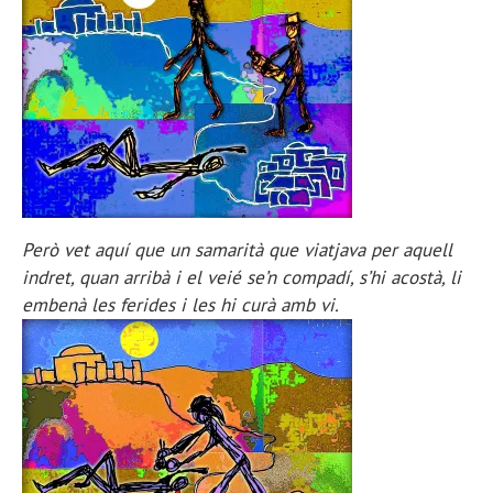
Però vet aquí que un samarità que viatjava per aquell
indret, quan arribà i el veié se’n compadí, s’hi acostà, li
embenà les ferides i les hi curà amb vi.