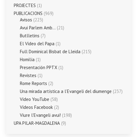
PROJECTES
(1)
PUBLICACIONS
(969)
Avisos
(223)
Avui Parlem Amb…
(21)
Butlletins
(7)
El Vídeo del Papa
(1)
Full Dominical Bisbat de Lleida
(215)
Homilía
(1)
Presentación PPTX
(1)
Revistes
(1)
Rome Reports
(2)
Una mirada artística a l’Evangeli del diumenge
(237)
Vídeo YouTube
(58)
Vídeos Facebook
(2)
Viure l'Evangeli avui!
(198)
UPA PILAR-MAGDALENA
(9)