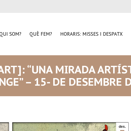
QUI SOM?
QUÈ FEM?
HORARIS: MISSES I DESPATX
’ART]: “UNA MIRADA ARTÍS
GE” – 15- DE DESEMBRE 
des.