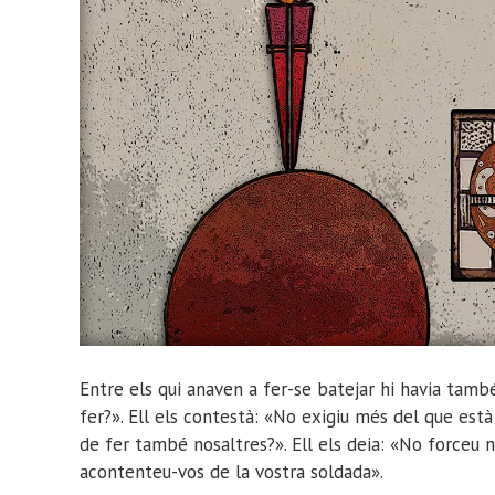
Entre els qui anaven a fer-se batejar hi havia tamb
fer?». Ell els contestà: «No exigiu més del que es
de fer també nosaltres?». Ell els deia: «No forceu
acontenteu-vos de la vostra soldada».