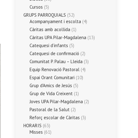
Cursos
(5)
GRUPS PARROQUIALS
(52)
Acompanyament i escolta
(4)
Càritas amb acollida
(1)
Càritas UPA Pilar-Magdalena
(13)
Catequesi d’infants
(5)
Catequesi de confirmació
(2)
Comunitat P. Palau – Lleida
(3)
Equip Renovació Pastoral
(4)
Espai Orant Comunitari
(10)
Grup d'Amics de Jesús
(5)
Grup de Vida Creixent
(1)
Joves UPA Pilar-Magdalena
(2)
Pastoral de la Salut
(2)
Reforç escolar de Càritas
(3)
HORARIS
(63)
Misses
(61)