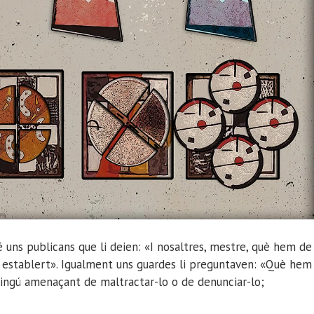
é uns publicans que li deien: «I nosaltres, mestre, què hem de
tà establert». Igualment uns guardes li preguntaven: «Què hem
 ningú amenaçant de maltractar-lo o de denunciar-lo;