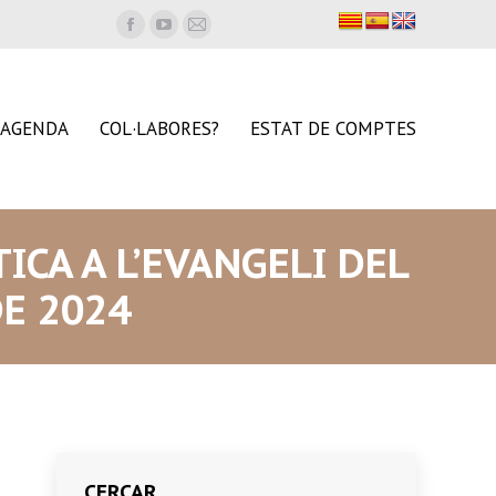
Facebook
YouTube
Mail
page
page
page
opens
opens
opens
in
in
in
AGENDA
COL·LABORES?
ESTAT DE COMPTES
new
new
new
window
window
window
TICA A L’EVANGELI DEL
DE 2024
CERCAR…