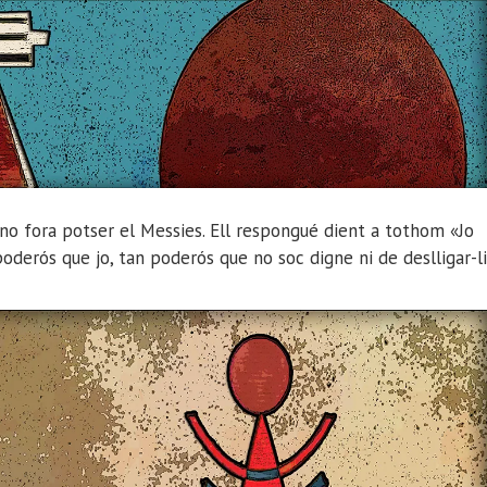
n no fora potser el Messies. Ell respongué dient a tothom «Jo
derós que jo, tan poderós que no soc digne ni de deslligar-li