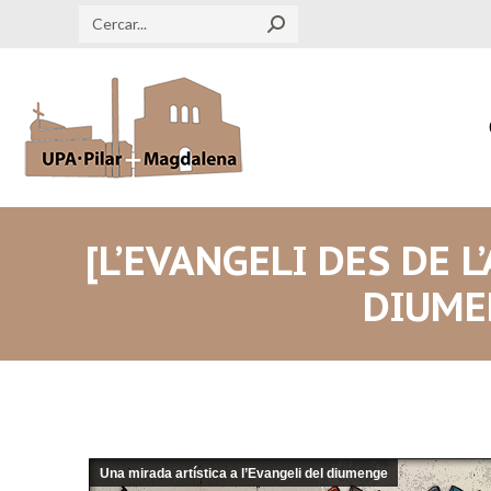
Search:
[L’EVANGELI DES DE L
DIUMEN
Una mirada artística a l’Evangeli del diumenge