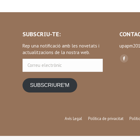
SUBSCRIU-TE:
CONTAC
Rep una notificació amb les novetats i
upapm201
actualitzacions de la nostra web.
Find us on
Correu
Facebo
electrònic
page
opens
SUBSCRIURE'M
in
new
window
Avís Legal
Política de privacitat
Polít