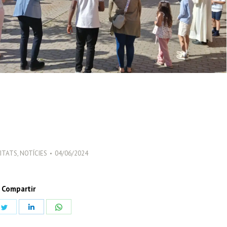
ITATS
,
NOTÍCIES
04/06/2024
Compartir
Share
Share
Share
on
on
on