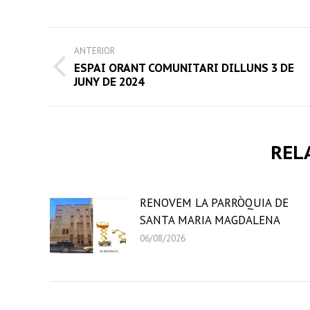
Face
POST
ANTERIOR
NAVIGATION
ESPAI ORANT COMUNITARI DILLUNS 3 DE
Previous
JUNY DE 2024
post:
REL
RENOVEM LA PARRÒQUIA DE
SANTA MARIA MAGDALENA
06/08/2026