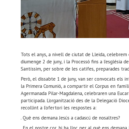
Tots el anys, a nivell de ciutat de Lleida, celebre
diumenge 2 de juny, i la Processó fins a l’església
Santíssim, per sobre de les catifes, preparades tradi
Però, el dissabte 1 de juny, van ser convocats els 
la Primera Comunió, a compartir el Corpus en família.
Agermanada Pilar-Magdalena, celebraren una Eucaris
participada. L’organització des de la Delegació Dio
recollint a l’ofertori les respostes a:
. Què ens demana Jesús a cadascú de nosaltres?
. En el nostre cor, hi ha lloc per al què ens demana 