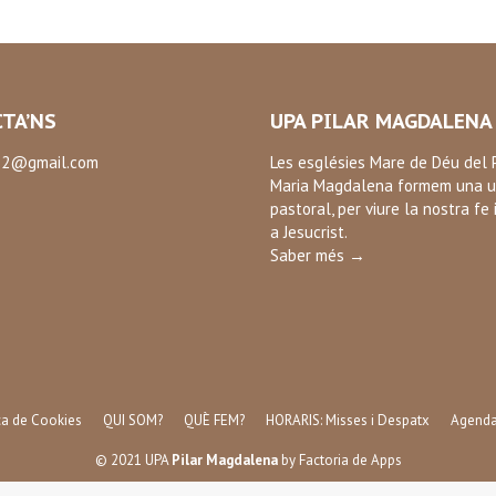
TA’NS
UPA PILAR MAGDALENA
2@gmail.com
Les esglésies Mare de Déu del P
Maria Magdalena formem una u
:
pastoral, per viure la nostra fe 
ok
a Jesucrist.
Saber més →
ica de Cookies
QUI SOM?
QUÈ FEM?
HORARIS: Misses i Despatx
Agend
© 2021 UPA
Pilar Magdalena
by
Factoria de Apps