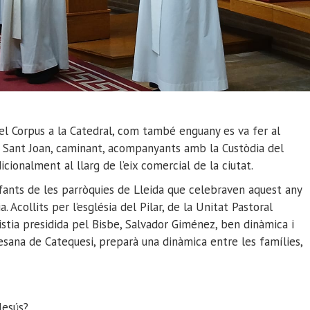
m el Corpus a la Catedral, com també enguany es va fer al
 de Sant Joan, caminant, acompanyants amb la Custòdia del
cionalment al llarg de l’eix comercial de la ciutat.
infants de les parròquies de Lleida que celebraven aquest any
 Acollits per l’església del Pilar, de la Unitat Pastoral
tia presidida pel Bisbe, Salvador Giménez, ben dinàmica i
cesana de Catequesi, preparà una dinàmica entre les famílies,
Jesús?