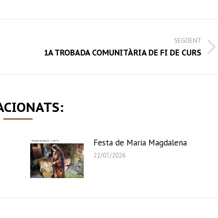
book
Twitter
LinkedIn
WhatsApp
SEGÜENT
Next
1A TROBADA COMUNITÀRIA DE FI DE CURS
post:
ACIONATS:
Festa de Maria Magdalena
22/07/2026