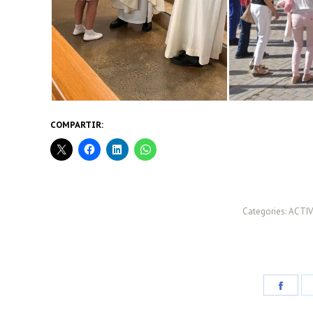
COMPARTIR:
Categories:
ACTIV
Share
on