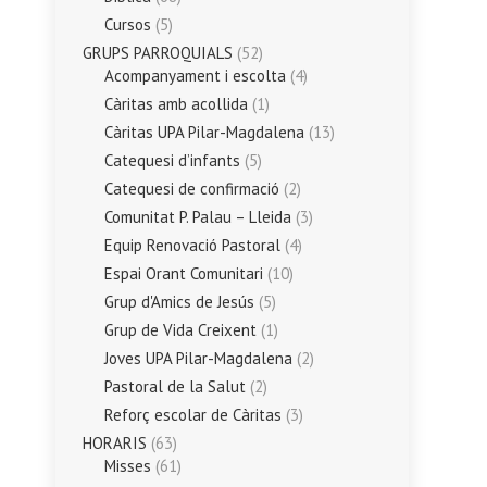
Cursos
(5)
GRUPS PARROQUIALS
(52)
Acompanyament i escolta
(4)
Càritas amb acollida
(1)
Càritas UPA Pilar-Magdalena
(13)
Catequesi d’infants
(5)
Catequesi de confirmació
(2)
Comunitat P. Palau – Lleida
(3)
Equip Renovació Pastoral
(4)
Espai Orant Comunitari
(10)
Grup d'Amics de Jesús
(5)
Grup de Vida Creixent
(1)
Joves UPA Pilar-Magdalena
(2)
Pastoral de la Salut
(2)
Reforç escolar de Càritas
(3)
HORARIS
(63)
Misses
(61)