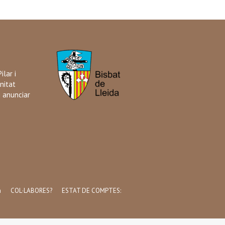
ilar i
nitat
i anunciar
a
COL·LABORES?
ESTAT DE COMPTES: