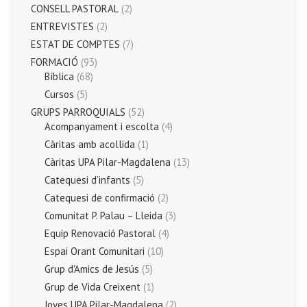
CONSELL PASTORAL
(2)
ENTREVISTES
(2)
ESTAT DE COMPTES
(7)
FORMACIÓ
(93)
Bíblica
(68)
Cursos
(5)
GRUPS PARROQUIALS
(52)
Acompanyament i escolta
(4)
Càritas amb acollida
(1)
Càritas UPA Pilar-Magdalena
(13)
Catequesi d’infants
(5)
Catequesi de confirmació
(2)
Comunitat P. Palau – Lleida
(3)
Equip Renovació Pastoral
(4)
Espai Orant Comunitari
(10)
Grup d'Amics de Jesús
(5)
Grup de Vida Creixent
(1)
Joves UPA Pilar-Magdalena
(2)