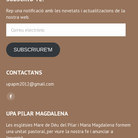
Rep una notificació amb les novetats i actualitzacions de la
nostra web.
Correu
electrònic
SUBSCRIURE'M
CONTACTA’NS
upapm2012@gmail.com
Find us on:
Facebook
page
UPA PILAR MAGDALENA
opens
in
Les esglésies Mare de Déu del Pilar i Maria Magdalena formem
una unitat pastoral, per viure la nostra fe i anunciar a
new
Jesucrist.