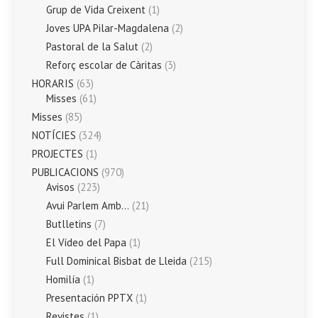
Grup de Vida Creixent
(1)
Joves UPA Pilar-Magdalena
(2)
Pastoral de la Salut
(2)
Reforç escolar de Càritas
(3)
HORARIS
(63)
Misses
(61)
Misses
(85)
NOTÍCIES
(324)
PROJECTES
(1)
PUBLICACIONS
(970)
Avisos
(223)
Avui Parlem Amb…
(21)
Butlletins
(7)
El Vídeo del Papa
(1)
Full Dominical Bisbat de Lleida
(215)
Homilía
(1)
Presentación PPTX
(1)
Revistes
(1)