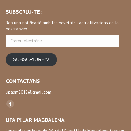
SUBSCRIU-TE:
Rep una notificació amb les novetats i actualitzacions de la
nostra web.
Correu
electrònic
SUBSCRIURE'M
CONTACTA’NS
upapm2012@gmail.com
Find us on:
Facebook
page
UPA PILAR MAGDALENA
opens
in
Les esglésies Mare de Déu del Pilar i Maria Magdalena formem