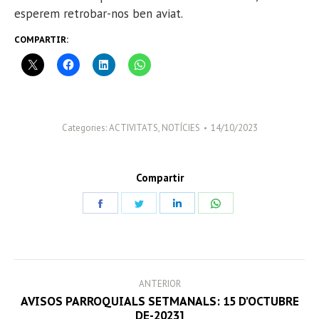
esperem retrobar-nos ben aviat.
COMPARTIR:
Categories:
ACTIVITATS
,
NOTÍCIES
14/10/2023
Compartir
Share
Share
Share
Share
on
on
on
on
Facebook
Twitter
LinkedIn
WhatsApp
POST
ANTERIOR
NAVIGATION
AVISOS PARROQUIALS SETMANALS: 15 D’OCTUBRE
Previous
DE-2023]