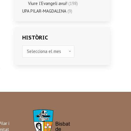
Viure l'Evangeli avui!
(198)
UPA PILAR-MAGDALENA
(9)
HISTÒRIC
HISTÒRIC
ilar i
nitat