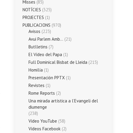
Misses
(85)
NOTÍCIES
(325)
PROJECTES
(1)
PUBLICACIONS
(970)
Avisos
(223)
Avui Parlem Amb…
(21)
Butlletins
(7)
El Vídeo del Papa
(1)
Full Dominical Bisbat de Lleida
(215)
Homilía
(1)
Presentación PPTX
(1)
Revistes
(1)
Rome Reports
(2)
Una mirada artística a l’Evangeli del
diumenge
(238)
Vídeo YouTube
(58)
Vídeos Facebook
(2)