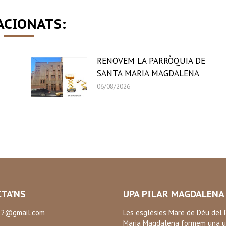
ACIONATS:
RENOVEM LA PARRÒQUIA DE
SANTA MARIA MAGDALENA
06/08/2026
TA’NS
UPA PILAR MAGDALENA
2@gmail.com
Les esglésies Mare de Déu del P
Maria Magdalena formem una u