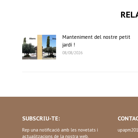
REL
Manteniment del nostre petit
jardí !
08/08/2026
SUBSCRIU-TE:
CONTAC
Rep una notificació amb les novetats i
upapm201
actualitzacions de la nostra web.