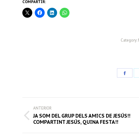
COMPARTIR:
Category:
Share
on
Face
POST
ANTERIOR
NAVIGATION
JA SOM DEL GRUP DELS AMICS DE JESÚS!!
Previous
COMPARTINT JESÚS, QUINA FESTA!!
post: