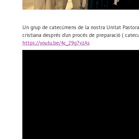
Un grup de catecúmens de la nostra Unitat Pastoral,
cristiana després d’un procés de preparació ( catec
https://youtu.be/4c_29g7vzAs