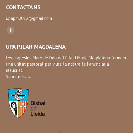
CONTACTA’NS
upapm2012@gmail.com
Find us on:
Facebook
page
UPA PILAR MAGDALENA
opens
in
Les esglésies Mare de Déu del Pilar i Maria Magdalena formem
una unitat pastoral, per viure la nostra fe i anunciar a
new
Jesucrist.
window
Saber més →