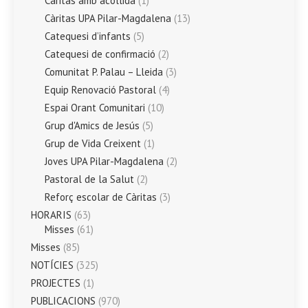
Càritas amb acollida
(1)
Càritas UPA Pilar-Magdalena
(13)
Catequesi d’infants
(5)
Catequesi de confirmació
(2)
Comunitat P. Palau – Lleida
(3)
Equip Renovació Pastoral
(4)
Espai Orant Comunitari
(10)
Grup d'Amics de Jesús
(5)
Grup de Vida Creixent
(1)
Joves UPA Pilar-Magdalena
(2)
Pastoral de la Salut
(2)
Reforç escolar de Càritas
(3)
HORARIS
(63)
Misses
(61)
Misses
(85)
NOTÍCIES
(325)
PROJECTES
(1)
PUBLICACIONS
(970)