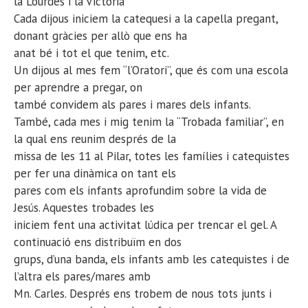
la Lourdes i la Victoria
Cada dijous iniciem la catequesi a la capella pregant,
donant gràcies per allò que ens ha
anat bé i tot el que tenim, etc.
Un dijous al mes fem “l’Oratori”, que és com una escola
per aprendre a pregar, on
també convidem als pares i mares dels infants.
També, cada mes i mig tenim la “Trobada familiar”, en
la qual ens reunim després de la
missa de les 11 al Pilar, totes les famílies i catequistes
per fer una dinàmica on tant els
pares com els infants aprofundim sobre la vida de
Jesús. Aquestes trobades les
iniciem fent una activitat lúdica per trencar el gel. A
continuació ens distribuïm en dos
grups, d’una banda, els infants amb les catequistes i de
l’altra els pares/mares amb
Mn. Carles. Després ens trobem de nous tots junts i