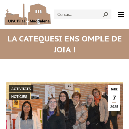
Search:
LA CATEQUESI ENS OMPLE DE
JOIA !
ACTIVITATS
febr.
7
NOTÍCIES
2025