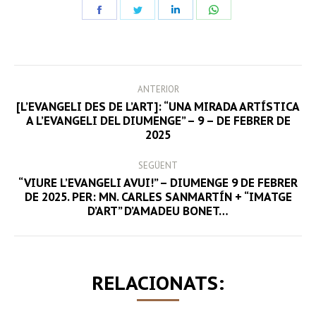
Share
Share
Share
Share
on
on
on
on
Facebook
Twitter
LinkedIn
WhatsApp
POST
ANTERIOR
NAVIGATION
[L’EVANGELI DES DE L’ART]: “UNA MIRADA ARTÍSTICA
Previous
A L’EVANGELI DEL DIUMENGE” – 9 – DE FEBRER DE
2025
post:
SEGÜENT
“VIURE L’EVANGELI AVUI!” – DIUMENGE 9 DE FEBRER
Next
DE 2025. PER: MN. CARLES SANMARTÍN + “IMATGE
D’ART” D’AMADEU BONET…
post:
RELACIONATS: