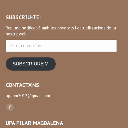
SUBSCRIU-TE:
Rep una notificació amb les novetats i actualitzacions de la
nostra web.
Correu
electrònic
SUBSCRIURE'M
CONTACTA’NS
upapm2012@gmail.com
Find us on:
Facebook
page
UPA PILAR MAGDALENA
opens