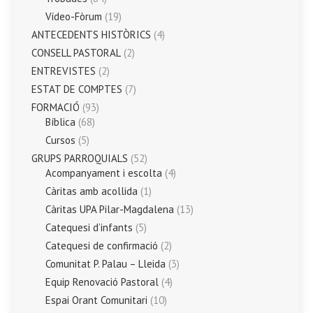
Vídeo-Fòrum
(19)
ANTECEDENTS HISTÒRICS
(4)
CONSELL PASTORAL
(2)
ENTREVISTES
(2)
ESTAT DE COMPTES
(7)
FORMACIÓ
(93)
Bíblica
(68)
Cursos
(5)
GRUPS PARROQUIALS
(52)
Acompanyament i escolta
(4)
Càritas amb acollida
(1)
Càritas UPA Pilar-Magdalena
(13)
Catequesi d’infants
(5)
Catequesi de confirmació
(2)
Comunitat P. Palau – Lleida
(3)
Equip Renovació Pastoral
(4)
Espai Orant Comunitari
(10)