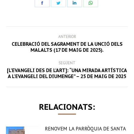
Share
Share
Share
Share
on
on
on
on
Facebook
Twitter
LinkedIn
WhatsApp
POST
ANTERIOR
NAVIGATION
CELEBRACIÓ DEL SAGRAMENT DE LA UNCIÓ DELS
Previous
MALALTS (17 DE MAIG DE 2025).
post:
SEGÜENT
[L’EVANGELI DES DE L’ART]: “UNA MIRADA ARTÍSTICA
Next
A L’EVANGELI DEL DIUMENGE” – 25 DE MAIG DE 2025
post:
RELACIONATS:
RENOVEM LA PARRÒQUIA DE SANTA