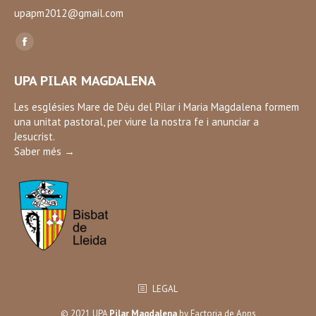
upapm2012@gmail.com
Find us on:
Facebook
page
UPA PILAR MAGDALENA
opens
in
Les esglésies Mare de Déu del Pilar i Maria Magdalena formem
una unitat pastoral, per viure la nostra fe i anunciar a
new
Jesucrist.
window
Saber més →
LEGAL
© 2021 UPA
Pilar Magdalena
by
Factoria de Apps