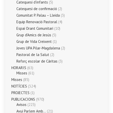
Catequesi d’infants
(5)
Catequesi de confirmació
(2)
Comunitat P. Palau – Lleida
(3)
Equip Renovació Pastoral
(4)
Espai Orant Comunitari
(10)
Grup d'Amics de Jesús
(5)
Grup de Vida Creixent
(1)
Joves UPA Pilar-Magdalena
(2)
Pastoral de la Salut
(2)
Reforç escolar de Càritas
(3)
HORARIS
(63)
Misses
(61)
Misses
(85)
NOTÍCIES
(324)
PROJECTES
(1)
PUBLICACIONS
(970)
Avisos
(223)
Avui Parlem Amb…
(21)