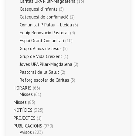
Càritas UPA Pilar-Magdalena
(13)
Catequesi d’infants
(5)
Catequesi de confirmació
(2)
Comunitat P. Palau – Lleida
(3)
Equip Renovació Pastoral
(4)
Espai Orant Comunitari
(10)
Grup d'Amics de Jesús
(5)
Grup de Vida Creixent
(1)
Joves UPA Pilar-Magdalena
(2)
Pastoral de la Salut
(2)
Reforç escolar de Càritas
(3)
HORARIS
(63)
Misses
(61)
Misses
(85)
NOTÍCIES
(325)
PROJECTES
(1)
PUBLICACIONS
(970)
Avisos
(223)