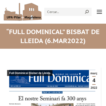
Search:
“FULL DOMINICAL” BISBAT DE
LLEIDA (6.MAR2022)
Full Dominical Bisbat de Lleida
març
4
2022