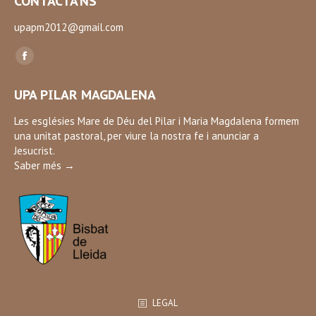
CONTACTA’NS
upapm2012@gmail.com
Find us on:
Facebook
page
UPA PILAR MAGDALENA
opens
in
Les esglésies Mare de Déu del Pilar i Maria Magdalena formem
una unitat pastoral, per viure la nostra fe i anunciar a
new
Jesucrist.
window
Saber més →
LEGAL