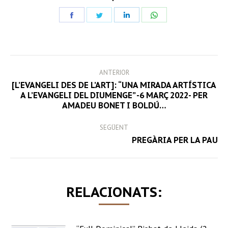
Share
Share
Share
Share
on
on
on
on
Facebook
Twitter
LinkedIn
WhatsApp
POST
ANTERIOR
NAVIGATION
[L’EVANGELI DES DE L’ART]: “UNA MIRADA ARTÍSTICA
Previous
A L’EVANGELI DEL DIUMENGE” -6 MARÇ 2022- PER
AMADEU BONET I BOLDÚ…
post:
SEGÜENT
Next
PREGÀRIA PER LA PAU
post:
RELACIONATS: