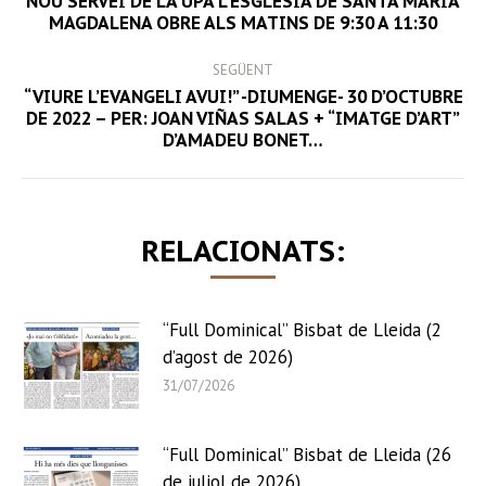
NAVIGATION
NOU SERVEI DE LA UPA L’ESGLÉSIA DE SANTA MARIA
Previous
MAGDALENA OBRE ALS MATINS DE 9:30 A 11:30
post:
SEGÜENT
“VIURE L’EVANGELI AVUI!” -DIUMENGE- 30 D’OCTUBRE
Next
DE 2022 – PER: JOAN VIÑAS SALAS + “IMATGE D’ART”
D’AMADEU BONET…
post:
RELACIONATS:
“Full Dominical” Bisbat de Lleida (2
d’agost de 2026)
31/07/2026
“Full Dominical” Bisbat de Lleida (26
de juliol de 2026)