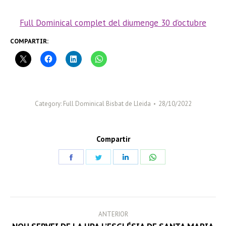
Full Dominical complet del diumenge 30 d’octubre
COMPARTIR:
Category:
Full Dominical Bisbat de Lleida
28/10/2022
Compartir
Share
Share
Share
Share
on
on
on
on
Facebook
Twitter
LinkedIn
WhatsApp
POST
ANTERIOR