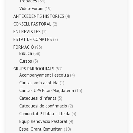
Trobades
(84)
Vídeo-Fòrum
(19)
ANTECEDENTS HISTÒRICS
(4)
CONSELL PASTORAL
(2)
ENTREVISTES
(2)
ESTAT DE COMPTES
(7)
FORMACIÓ
(93)
Bíblica
(68)
Cursos
(5)
GRUPS PARROQUIALS
(52)
Acompanyament i escolta
(4)
Càritas amb acollida
(1)
Càritas UPA Pilar-Magdalena
(13)
Catequesi d’infants
(5)
Catequesi de confirmació
(2)
Comunitat P. Palau – Lleida
(3)
Equip Renovació Pastoral
(4)
Espai Orant Comunitari
(10)