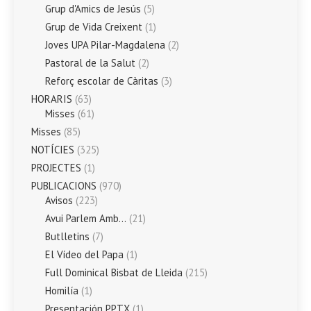
Grup d'Amics de Jesús
(5)
Grup de Vida Creixent
(1)
Joves UPA Pilar-Magdalena
(2)
Pastoral de la Salut
(2)
Reforç escolar de Càritas
(3)
HORARIS
(63)
Misses
(61)
Misses
(85)
NOTÍCIES
(325)
PROJECTES
(1)
PUBLICACIONS
(970)
Avisos
(223)
Avui Parlem Amb…
(21)
Butlletins
(7)
El Vídeo del Papa
(1)
Full Dominical Bisbat de Lleida
(215)
Homilía
(1)
Presentación PPTX
(1)