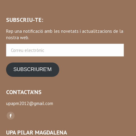
SUBSCRIU-TE:
Rep una notificació amb les novetats i actualitzacions de la
nostra web.
Correu
electrònic
SUBSCRIURE'M
CONTACTA’NS
upapm2012@gmail.com
Find us on:
Facebook
page
UPA PILAR MAGDALENA
opens