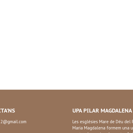
TA’NS
UPA PILAR MAGDALENA
2@gmail.com
Les esglésies Mare de Déu del P
Maria Magdalena formem una u
: