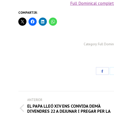
Full Dominical complet
COMPARTIR:
Category:
Full Domini
Share
on
Face
POST
ANTERIOR
NAVIGATION
EL PAPA LLEÓ XIV ENS CONVIDA DEMÀ
Previous
DIVENDRES 22 A DEJUNAR I PREGAR PER LA