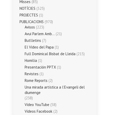
Misses
(85)
NOTÍCIES
(325)
PROJECTES
(1)
PUBLICACIONS
(970)
Avisos
(223)
Avui Parlem Amb…
(21)
Butlletins
(7)
El Vídeo del Papa
(1)
Full Dominical Bisbat de Lleida
(215)
Homilía
(1)
Presentación PPTX
(1)
Revistes
(1)
Rome Reports
(2)
Una mirada artística a l’Evangeli del
diumenge
(238)
Vídeo YouTube
(58)
Vídeos Facebook
(2)