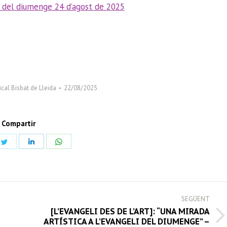
 del diumenge 24 d’agost de 2
025
cal Bisbat de Lleida
22/08/2025
Compartir
Share
Share
Share
on
on
on
book
Twitter
LinkedIn
WhatsApp
SEGÜENT
[L’EVANGELI DES DE L’ART]: “UNA MIRADA
Next
ARTÍSTICA A L’EVANGELI DEL DIUMENGE” –