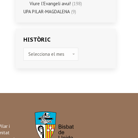
Viure l'Evangeli avui!
(198)
UPA PILAR-MAGDALENA
(9)
HISTÒRIC
HISTÒRIC
ilar i
nitat