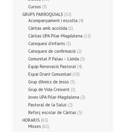
Cursos
(5)
GRUPS PARROQUIALS
(52)
Acompanyament i escolta
(4)
Càritas amb acollida
(1)
Càritas UPA Pilar-Magdalena
(13)
Catequesi d’infants
(5)
Catequesi de confirmació
(2)
Comunitat P. Palau – Lleida
(3)
Equip Renovació Pastoral
(4)
Espai Orant Comunitari
(10)
Grup d'Amics de Jesús
(5)
Grup de Vida Creixent
(1)
Joves UPA Pilar-Magdalena
(2)
Pastoral de la Salut
(2)
Reforç escolar de Càritas
(3)
HORARIS
(63)
Misses
(61)