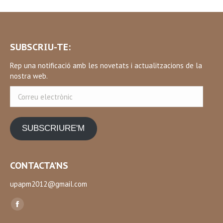
SUBSCRIU-TE:
Rep una notificació amb les novetats i actualitzacions de la
nostra web.
Correu
electrònic
SUBSCRIURE'M
CONTACTA’NS
upapm2012@gmail.com
Find us on:
Facebook
page