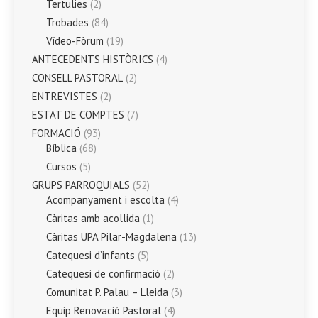
Tertulies
(2)
Trobades
(84)
Vídeo-Fòrum
(19)
ANTECEDENTS HISTÒRICS
(4)
CONSELL PASTORAL
(2)
ENTREVISTES
(2)
ESTAT DE COMPTES
(7)
FORMACIÓ
(93)
Bíblica
(68)
Cursos
(5)
GRUPS PARROQUIALS
(52)
Acompanyament i escolta
(4)
Càritas amb acollida
(1)
Càritas UPA Pilar-Magdalena
(13)
Catequesi d’infants
(5)
Catequesi de confirmació
(2)
Comunitat P. Palau – Lleida
(3)
Equip Renovació Pastoral
(4)