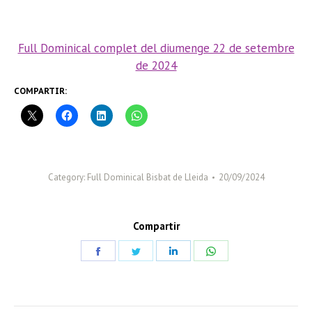
Full Dominical complet del diumenge 22 de setembre
de 2024
COMPARTIR:
Category:
Full Dominical Bisbat de Lleida
20/09/2024
Compartir
Share
Share
Share
Share
on
on
on
on
Facebook
Twitter
LinkedIn
WhatsApp