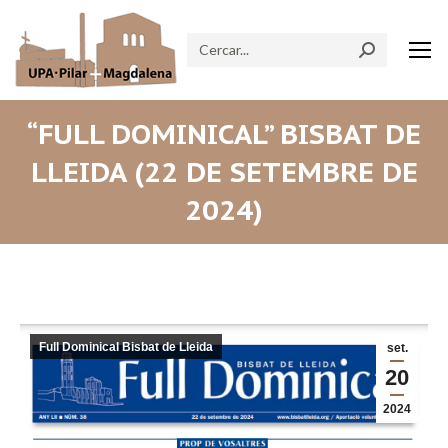
Search:
“FULL DOMINICAL” BISBAT DE
LLEIDA (22 DE SETEMBRE DE
2024)
Full Dominical Bisbat de Lleida
set.
20
2024