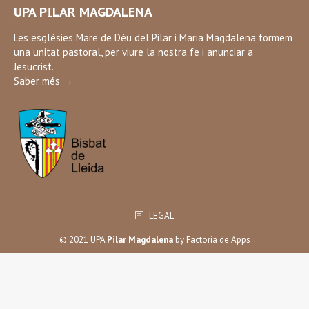
UPA PILAR MAGDALENA
opens
in
Les esglésies Mare de Déu del Pilar i Maria Magdalena formem
una unitat pastoral, per viure la nostra fe i anunciar a
new
Jesucrist.
window
Saber més →
LEGAL
© 2021 UPA
Pilar Magdalena
by
Factoria de Apps