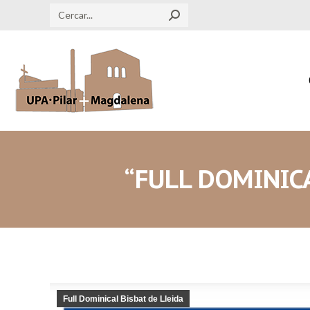
Search:
“FULL DOMINICA
Full Dominical Bisbat de Lleida