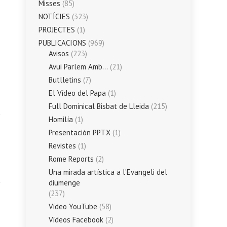
Misses
(85)
NOTÍCIES
(323)
PROJECTES
(1)
PUBLICACIONS
(969)
Avisos
(223)
Avui Parlem Amb…
(21)
Butlletins
(7)
El Vídeo del Papa
(1)
Full Dominical Bisbat de Lleida
(215)
Homilía
(1)
Presentación PPTX
(1)
Revistes
(1)
Rome Reports
(2)
Una mirada artística a l’Evangeli del
diumenge
(237)
Vídeo YouTube
(58)
Vídeos Facebook
(2)