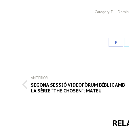
Category:
Full Domini
Share
on
Face
POST
ANTERIOR
NAVIGATION
SEGONA SESSIÓ VIDEOFÒRUM BÍBLIC AMB
Previous
LA SÈRIE “THE CHOSEN”; MATEU
post:
REL