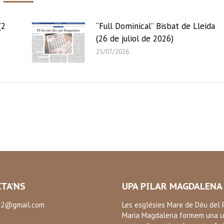
(2
“Full Dominical” Bisbat de Lleida
(26 de juliol de 2026)
25/07/2026
TA’NS
UPA PILAR MAGDALENA
2@gmail.com
Les esglésies Mare de Déu del P
Maria Magdalena formem una u
: