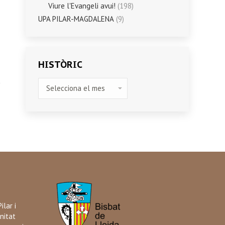
Viure l'Evangeli avui!
(198)
UPA PILAR-MAGDALENA
(9)
HISTÒRIC
HISTÒRIC
ilar i
nitat