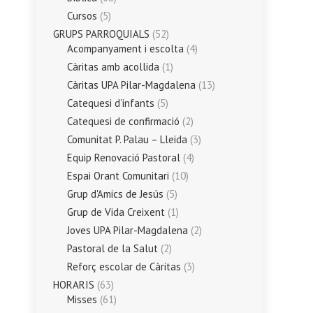
Cursos
(5)
GRUPS PARROQUIALS
(52)
Acompanyament i escolta
(4)
Càritas amb acollida
(1)
Càritas UPA Pilar-Magdalena
(13)
Catequesi d’infants
(5)
Catequesi de confirmació
(2)
Comunitat P. Palau – Lleida
(3)
Equip Renovació Pastoral
(4)
Espai Orant Comunitari
(10)
Grup d'Amics de Jesús
(5)
Grup de Vida Creixent
(1)
Joves UPA Pilar-Magdalena
(2)
Pastoral de la Salut
(2)
Reforç escolar de Càritas
(3)
HORARIS
(63)
Misses
(61)