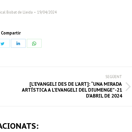
cal Bisbat de Lleida
19/04/2024
Compartir
Share
Share
Share
on
on
on
book
Twitter
LinkedIn
WhatsApp
SEGÜENT
[L’EVANGELI DES DE L’ART]: “UNA MIRADA
Next
ARTÍSTICA A L’EVANGELI DEL DIUMENGE” -21
D’ABRIL DE 2024
post:
ACIONATS: