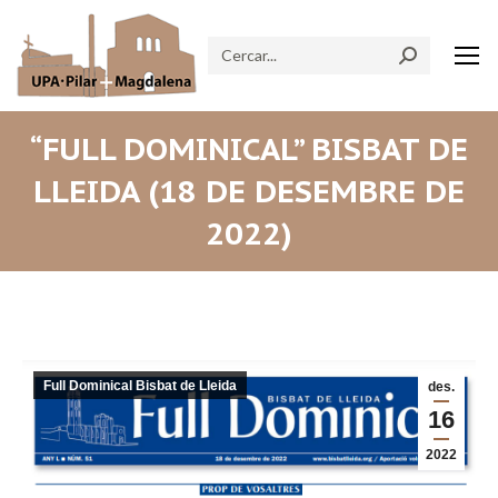
Search:
“FULL DOMINICAL” BISBAT DE
LLEIDA (18 DE DESEMBRE DE
2022)
Full Dominical Bisbat de Lleida
des.
16
2022