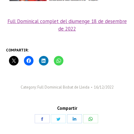
Full Dominical complet del diumenge 18 de desembre
de 2022
COMPARTIR:
Category:
Full Dominical Bisbat de Lleida
16/12/2022
Compartir
Share
Share
Share
Share
on
on
on
on