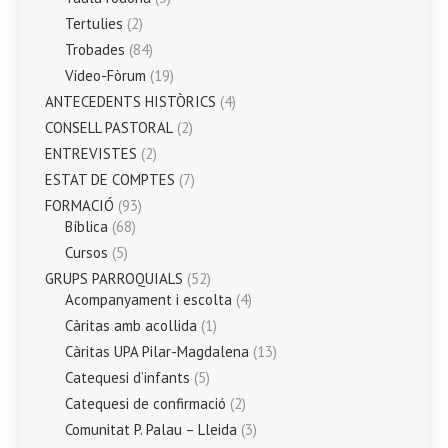
Tertulies
(2)
Trobades
(84)
Vídeo-Fòrum
(19)
ANTECEDENTS HISTÒRICS
(4)
CONSELL PASTORAL
(2)
ENTREVISTES
(2)
ESTAT DE COMPTES
(7)
FORMACIÓ
(93)
Bíblica
(68)
Cursos
(5)
GRUPS PARROQUIALS
(52)
Acompanyament i escolta
(4)
Càritas amb acollida
(1)
Càritas UPA Pilar-Magdalena
(13)
Catequesi d’infants
(5)
Catequesi de confirmació
(2)
Comunitat P. Palau – Lleida
(3)