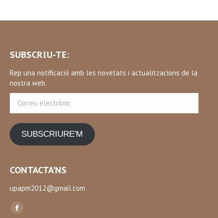
SUBSCRIU-TE:
Rep una notificació amb les novetats i actualitzacions de la
nostra web.
Correu
electrònic
SUBSCRIURE'M
CONTACTA’NS
upapm2012@gmail.com
Find us on:
Facebook