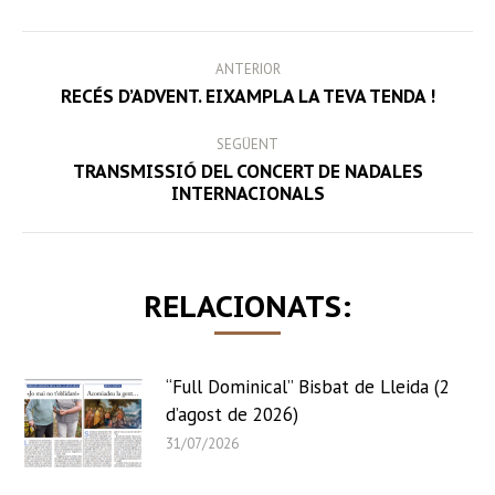
Facebook
Twitter
LinkedIn
WhatsApp
POST
ANTERIOR
NAVIGATION
Previous
RECÉS D’ADVENT. EIXAMPLA LA TEVA TENDA !
post:
SEGÜENT
TRANSMISSIÓ DEL CONCERT DE NADALES
Next
INTERNACIONALS
post:
RELACIONATS:
“Full Dominical” Bisbat de Lleida (2
d’agost de 2026)
31/07/2026