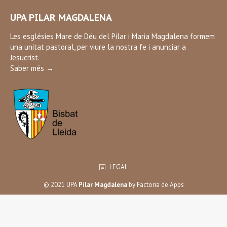
page
UPA PILAR MAGDALENA
opens
in
Les esglésies Mare de Déu del Pilar i Maria Magdalena formem
una unitat pastoral, per viure la nostra fe i anunciar a
new
Jesucrist.
window
Saber més →
LEGAL
© 2021 UPA
Pilar Magdalena
by
Factoria de Apps