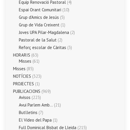
Equip Renovació Pastoral
(4)
Espai Orant Comunitari
(10)
Grup d'Amics de Jesús
(5)
Grup de Vida Creixent
(1)
Joves UPA Pilar-Magdalena
(2)
Pastoral de la Salut
(2)
Reforç escolar de Càritas
(3)
HORARIS
(63)
Misses
(61)
Misses
(85)
NOTÍCIES
(323)
PROJECTES
(1)
PUBLICACIONS
(969)
Avisos
(223)
Avui Parlem Amb…
(21)
Butlletins
(7)
El Vídeo del Papa
(1)
Full Dominical Bisbat de Lleida
(215)