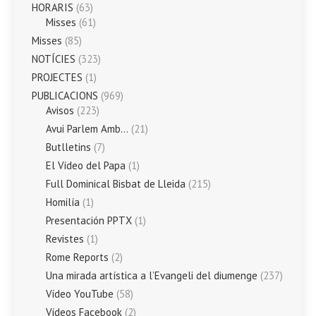
HORARIS
(63)
Misses
(61)
Misses
(85)
NOTÍCIES
(323)
PROJECTES
(1)
PUBLICACIONS
(969)
Avisos
(223)
Avui Parlem Amb…
(21)
Butlletins
(7)
El Vídeo del Papa
(1)
Full Dominical Bisbat de Lleida
(215)
Homilía
(1)
Presentación PPTX
(1)
Revistes
(1)
Rome Reports
(2)
Una mirada artística a l’Evangeli del diumenge
(237)
Vídeo YouTube
(58)
Vídeos Facebook
(2)