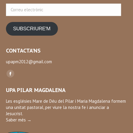
Correu
electrònic
SUBSCRIURE'M
CONTACTA’NS
upapm2012@gmail.com
Find us on:
Facebook
page
UPA PILAR MAGDALENA
opens
in
Les esglésies Mare de Déu del Pilar i Maria Magdalena formem
una unitat pastoral, per viure la nostra fe i anunciar a
new
Jesucrist.
window
Saber més →