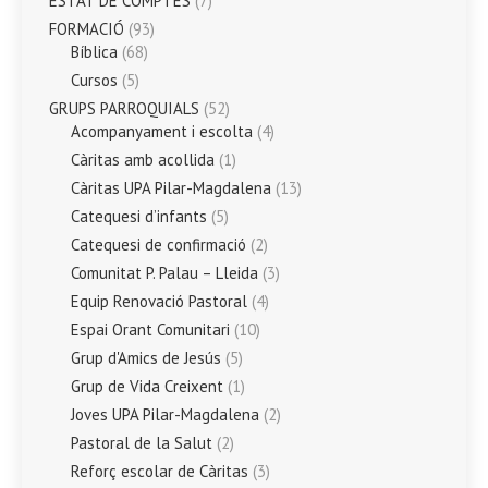
ESTAT DE COMPTES
(7)
FORMACIÓ
(93)
Bíblica
(68)
Cursos
(5)
GRUPS PARROQUIALS
(52)
Acompanyament i escolta
(4)
Càritas amb acollida
(1)
Càritas UPA Pilar-Magdalena
(13)
Catequesi d’infants
(5)
Catequesi de confirmació
(2)
Comunitat P. Palau – Lleida
(3)
Equip Renovació Pastoral
(4)
Espai Orant Comunitari
(10)
Grup d'Amics de Jesús
(5)
Grup de Vida Creixent
(1)
Joves UPA Pilar-Magdalena
(2)
Pastoral de la Salut
(2)
Reforç escolar de Càritas
(3)