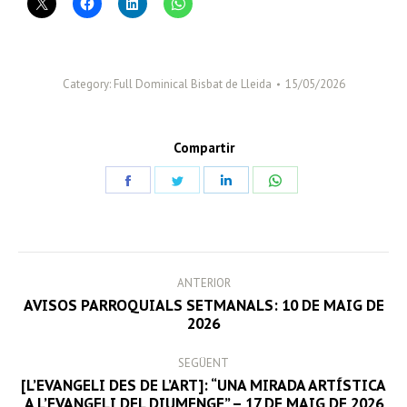
Category:
Full Dominical Bisbat de Lleida
15/05/2026
Compartir
Share
Share
Share
Share
on
on
on
on
Facebook
Twitter
LinkedIn
WhatsApp
POST
ANTERIOR
NAVIGATION
AVISOS PARROQUIALS SETMANALS: 10 DE MAIG DE
Previous
2026
post:
SEGÜENT
[L’EVANGELI DES DE L’ART]: “UNA MIRADA ARTÍSTICA
Next
A L’EVANGELI DEL DIUMENGE” – 17 DE MAIG DE 2026