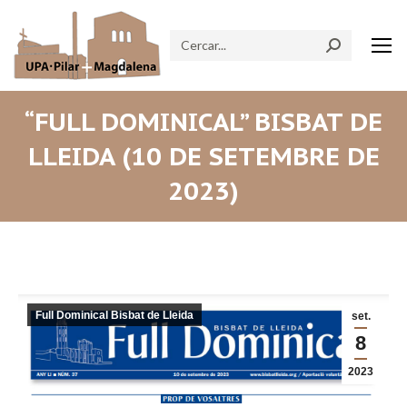
Search:
“FULL DOMINICAL” BISBAT DE
LLEIDA (10 DE SETEMBRE DE
2023)
Full Dominical Bisbat de Lleida
set.
8
2023