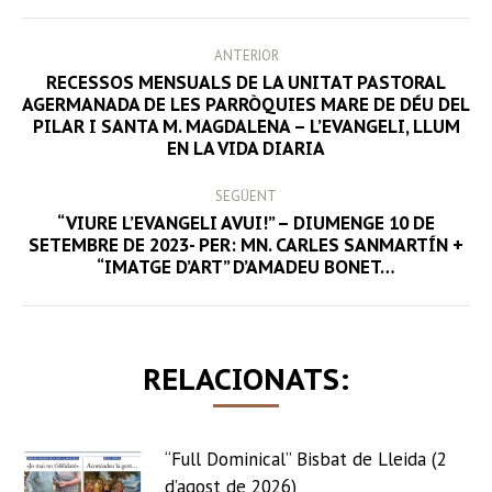
POST
ANTERIOR
NAVIGATION
RECESSOS MENSUALS DE LA UNITAT PASTORAL
AGERMANADA DE LES PARRÒQUIES MARE DE DÉU DEL
Previous
PILAR I SANTA M. MAGDALENA – L’EVANGELI, LLUM
post:
EN LA VIDA DIARIA
SEGÜENT
“VIURE L’EVANGELI AVUI!” – DIUMENGE 10 DE
Next
SETEMBRE DE 2023- PER: MN. CARLES SANMARTÍN +
“IMATGE D’ART” D’AMADEU BONET…
post:
RELACIONATS:
“Full Dominical” Bisbat de Lleida (2
d’agost de 2026)