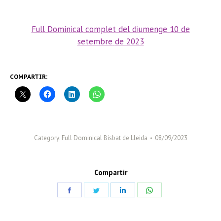
Full Dominical complet del diumenge 10 de
setembre
de 2023
COMPARTIR:
Category:
Full Dominical Bisbat de Lleida
08/09/2023
Compartir
Share
Share
Share
Share
on
on
on
on
Facebook
Twitter
LinkedIn
WhatsApp