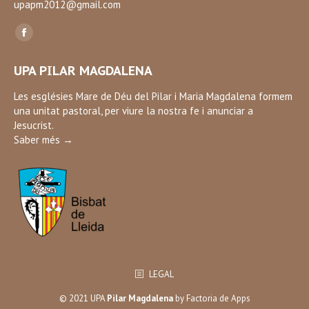
upapm2012@gmail.com
Find us on:
Facebook
page
UPA PILAR MAGDALENA
opens
in
Les esglésies Mare de Déu del Pilar i Maria Magdalena formem
una unitat pastoral, per viure la nostra fe i anunciar a
new
Jesucrist.
window
Saber més →
LEGAL
© 2021 UPA
Pilar Magdalena
by
Factoria de Apps