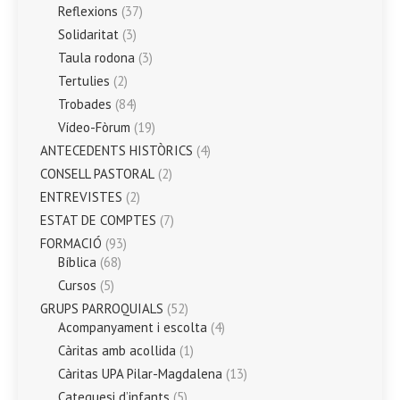
Reflexions
(37)
Solidaritat
(3)
Taula rodona
(3)
Tertulies
(2)
Trobades
(84)
Vídeo-Fòrum
(19)
ANTECEDENTS HISTÒRICS
(4)
CONSELL PASTORAL
(2)
ENTREVISTES
(2)
ESTAT DE COMPTES
(7)
FORMACIÓ
(93)
Bíblica
(68)
Cursos
(5)
GRUPS PARROQUIALS
(52)
Acompanyament i escolta
(4)
Càritas amb acollida
(1)
Càritas UPA Pilar-Magdalena
(13)
Catequesi d’infants
(5)