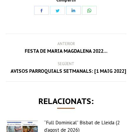
Share
Share
Share
Share
on
on
on
on
Facebook
Twitter
LinkedIn
WhatsApp
POST
ANTERIOR
NAVIGATION
Previous
FESTA DE MARIA MAGDALENA 2022…
post:
SEGÜENT
Next
AVISOS PARROQUIALS SETMANALS: [1 MAIG 2022]
post:
RELACIONATS:
“Full Dominical” Bisbat de Lleida (2
d’agost de 2026)