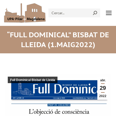
Search:
“FULL DOMINICAL” BISBAT DE
LLEIDA (1.MAIG2022)
Full Dominical Bisbat de Lleida
abr.
29
2022