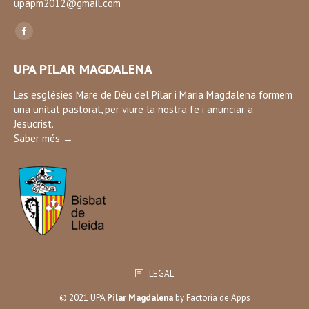
upapm2012@gmail.com
Find us on:
Facebook
page
UPA PILAR MAGDALENA
opens
in
Les esglésies Mare de Déu del Pilar i Maria Magdalena formem
una unitat pastoral, per viure la nostra fe i anunciar a
new
Jesucrist.
window
Saber més →
LEGAL
© 2021 UPA
Pilar Magdalena
by
Factoria de Apps