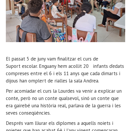
El passat 5 de juny vam finalitzar el curs de
Suport escolar. Enguany hem acollit 20 infants d’edats
compreses entre el 6 i els 11 anys que cada dimarts i
dijous han omplert de rialles la sala Andrea.
Per acomiadar el curs la Lourdes va venir a explicar un
conte, però no un conte qualsevol, sinó un conte que
era gairebé una història real, parlava de la guerra i les
seves conseqüències.
Després vam lliurar els diplomes a aquells noiets i
noietes que han acabat 6è i l’any vinent començaran