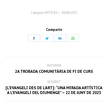
Category:
NOTÍCIES
20/06/2025
Compartir
Share
Share
Share
Share
on
on
on
on
Facebook
Twitter
LinkedIn
WhatsApp
POST
ANTERIOR
NAVIGATION
Previous
2A TROBADA COMUNITÀRIA DE FI DE CURS
post:
SEGÜENT
[L’EVANGELI DES DE L’ART]: “UNA MIRADA ARTÍSTICA
Next
A L’EVANGELI DEL DIUMENGE” – 22 DE JUNY DE 2025
post: