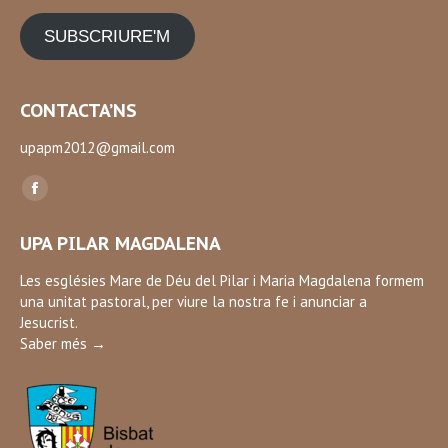
SUBSCRIURE'M
CONTACTA’NS
upapm2012@gmail.com
Find us on:
Facebook
page
UPA PILAR MAGDALENA
opens
in
Les esglésies Mare de Déu del Pilar i Maria Magdalena formem
una unitat pastoral, per viure la nostra fe i anunciar a
new
Jesucrist.
window
Saber més →