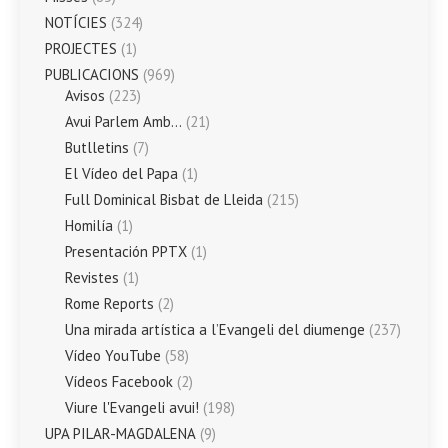
NOTÍCIES
(324)
PROJECTES
(1)
PUBLICACIONS
(969)
Avisos
(223)
Avui Parlem Amb…
(21)
Butlletins
(7)
El Vídeo del Papa
(1)
Full Dominical Bisbat de Lleida
(215)
Homilía
(1)
Presentación PPTX
(1)
Revistes
(1)
Rome Reports
(2)
Una mirada artística a l’Evangeli del diumenge
(237)
Vídeo YouTube
(58)
Vídeos Facebook
(2)
Viure l'Evangeli avui!
(198)
UPA PILAR-MAGDALENA
(9)