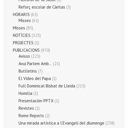
Reforç escolar de Càritas
(3)
HORARIS
(63)
Misses
(61)
Misses
(85)
NOTÍCIES
(325)
PROJECTES
(1)
PUBLICACIONS
(970)
Avisos
(223)
Avui Parlem Amb…
(21)
Butlletins
(7)
El Vídeo del Papa
(1)
Full Dominical Bisbat de Lleida
(215)
Homilía
(1)
Presentación PPTX
(1)
Revistes
(1)
Rome Reports
(2)
Una mirada artística a l’Evangeli del diumenge
(238)