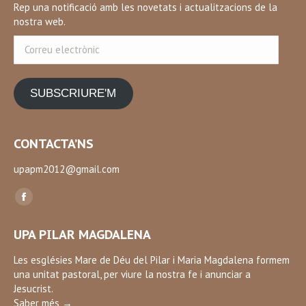
Rep una notificació amb les novetats i actualitzacions de la
nostra web.
Correu
electrònic
SUBSCRIURE'M
CONTACTA’NS
upapm2012@gmail.com
Find us on:
Facebook
page
UPA PILAR MAGDALENA
opens
in
Les esglésies Mare de Déu del Pilar i Maria Magdalena formem
una unitat pastoral, per viure la nostra fe i anunciar a
new
Jesucrist.
window
Saber més →