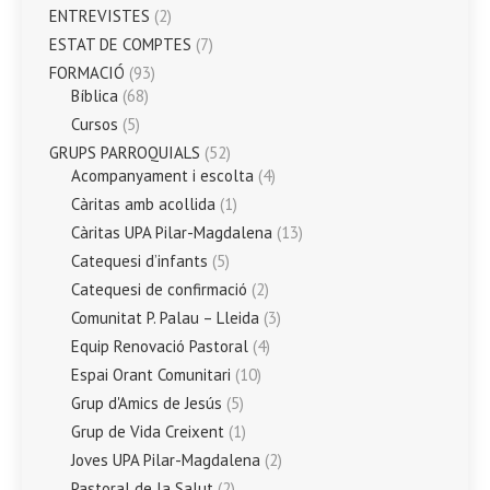
ENTREVISTES
(2)
ESTAT DE COMPTES
(7)
FORMACIÓ
(93)
Bíblica
(68)
Cursos
(5)
GRUPS PARROQUIALS
(52)
Acompanyament i escolta
(4)
Càritas amb acollida
(1)
Càritas UPA Pilar-Magdalena
(13)
Catequesi d’infants
(5)
Catequesi de confirmació
(2)
Comunitat P. Palau – Lleida
(3)
Equip Renovació Pastoral
(4)
Espai Orant Comunitari
(10)
Grup d'Amics de Jesús
(5)
Grup de Vida Creixent
(1)
Joves UPA Pilar-Magdalena
(2)
Pastoral de la Salut
(2)