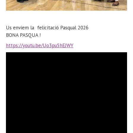
Us enviem la felicitació Pasqual 2026
BONA PASQUA !
https://youtu.be/Uo3pu5hEJWY