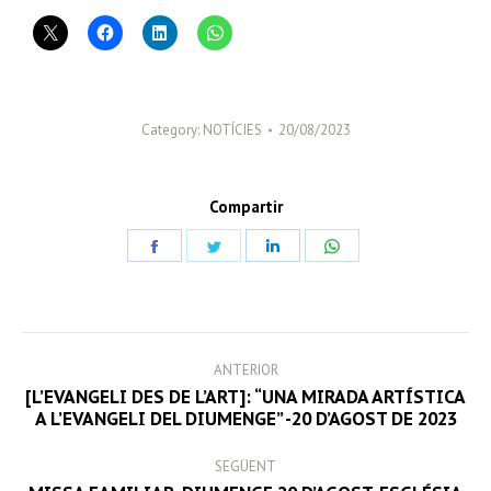
Category:
NOTÍCIES
20/08/2023
Compartir
Share
Share
Share
Share
on
on
on
on
Facebook
Twitter
LinkedIn
WhatsApp
POST
ANTERIOR
NAVIGATION
[L’EVANGELI DES DE L’ART]: “UNA MIRADA ARTÍSTICA
Previous
A L’EVANGELI DEL DIUMENGE” -20 D’AGOST DE 2023
post:
SEGÜENT