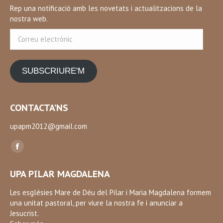
Rep una notificació amb les novetats i actualitzacions de la
nostra web.
Correu
electrònic
SUBSCRIURE'M
CONTACTA’NS
upapm2012@gmail.com
Find us on:
Facebook
page
UPA PILAR MAGDALENA
opens
in
Les esglésies Mare de Déu del Pilar i Maria Magdalena formem
una unitat pastoral, per viure la nostra fe i anunciar a
new
Jesucrist.
window