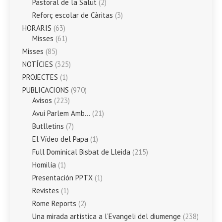
Pastoral de la Salut
(2)
Reforç escolar de Càritas
(3)
HORARIS
(63)
Misses
(61)
Misses
(85)
NOTÍCIES
(325)
PROJECTES
(1)
PUBLICACIONS
(970)
Avisos
(223)
Avui Parlem Amb…
(21)
Butlletins
(7)
El Vídeo del Papa
(1)
Full Dominical Bisbat de Lleida
(215)
Homilía
(1)
Presentación PPTX
(1)
Revistes
(1)
Rome Reports
(2)
Una mirada artística a l’Evangeli del diumenge
(238)