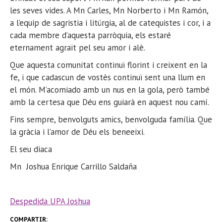
les seves vides. A Mn Carles, Mn Norberto i Mn Ramón,
a l’equip de sagristia i litúrgia, al de catequistes i cor, i a
cada membre d’aquesta parròquia, els estaré
eternament agraït pel seu amor i alè.
Que aquesta comunitat continuï florint i creixent en la
fe, i que cadascun de vostès continuï sent una llum en
el món. M’acomiado amb un nus en la gola, però també
amb la certesa que Déu ens guiarà en aquest nou camí.
Fins sempre, benvolguts amics, benvolguda família. Que
la gràcia i l’amor de Déu els beneeixi.
El seu diaca
Mn Joshua Enrique Carrillo Saldaña
Despedida UPA Joshua
COMPARTIR: