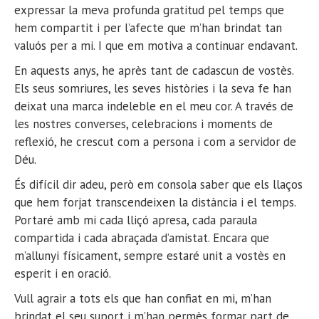
expressar la meva profunda gratitud pel temps que
hem compartit i per l’afecte que m’han brindat tan
valuós per a mi. I que em motiva a continuar endavant.
En aquests anys, he après tant de cadascun de vostès.
Els seus somriures, les seves històries i la seva fe han
deixat una marca indeleble en el meu cor. A través de
les nostres converses, celebracions i moments de
reflexió, he crescut com a persona i com a servidor de
Déu.
És difícil dir adeu, però em consola saber que els llaços
que hem forjat transcendeixen la distància i el temps.
Portaré amb mi cada lliçó apresa, cada paraula
compartida i cada abraçada d’amistat. Encara que
m’allunyi físicament, sempre estaré unit a vostès en
esperit i en oració.
Vull agrair a tots els que han confiat en mi, m’han
brindat el seu suport i m’han permès formar part de