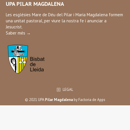
UPA PILAR MAGDALENA
opens
in
Les esglésies Mare de Déu del Pilar i Maria Magdalena formem
una unitat pastoral, per viure la nostra fe i anunciar a
new
Jesucrist.
window
Saber més →
LEGAL
© 2021 UPA
Pilar Magdalena
by
Factoria de Apps