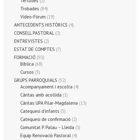
Tertulies
(2)
Trobades
(84)
Vídeo-Fòrum
(19)
ANTECEDENTS HISTÒRICS
(4)
CONSELL PASTORAL
(2)
ENTREVISTES
(2)
ESTAT DE COMPTES
(7)
FORMACIÓ
(93)
Bíblica
(68)
Cursos
(5)
GRUPS PARROQUIALS
(52)
Acompanyament i escolta
(4)
Càritas amb acollida
(1)
Càritas UPA Pilar-Magdalena
(13)
Catequesi d’infants
(5)
Catequesi de confirmació
(2)
Comunitat P. Palau – Lleida
(3)
Equip Renovació Pastoral
(4)