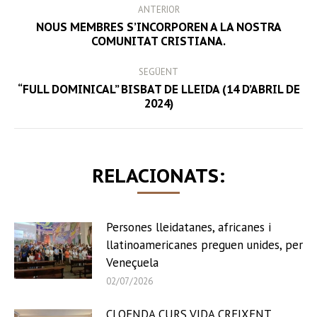
ANTERIOR
NAVIGATION
NOUS MEMBRES S’INCORPOREN A LA NOSTRA
Previous
COMUNITAT CRISTIANA.
post:
SEGÜENT
“FULL DOMINICAL” BISBAT DE LLEIDA (14 D’ABRIL DE
Next
2024)
post:
RELACIONATS:
Persones lleidatanes, africanes i
llatinoamericanes preguen unides, per
Veneçuela
02/07/2026
CLOENDA CURS VIDA CREIXENT