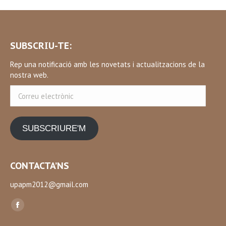
SUBSCRIU-TE:
Rep una notificació amb les novetats i actualitzacions de la
nostra web.
Correu
electrònic
SUBSCRIURE'M
CONTACTA’NS
upapm2012@gmail.com
Find us on:
Facebook
page