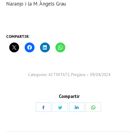
Naranjo i la M. Àngels Grau
COMPARTIR:
Categories:
ACTIVITATS
,
Pregària
09/04/2024
Compartir
Share
Share
Share
Share
on
on
on
on
Facebook
Twitter
LinkedIn
WhatsApp
POST