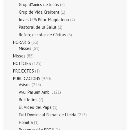
Grup d'Amics de Jesús
(5)
Grup de Vida Creixent
(1)
Joves UPA Pilar-Magdalena
(2)
Pastoral de la Salut
(2)
Reforç escolar de Càritas
(3)
HORARIS
(63)
Misses
(61)
Misses
(85)
NOTÍCIES
(325)
PROJECTES
(1)
PUBLICACIONS
(970)
Avisos
(223)
Avui Parlem Amb…
(21)
Butlletins
(7)
El Vídeo del Papa
(1)
Full Dominical Bisbat de Lleida
(215)
Homilía
(1)
Presentación PPTX
(1)