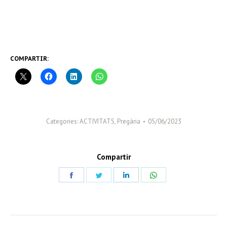
COMPARTIR:
Categories:
ACTIVITATS
,
Pregària
05/06/2023
Compartir
Share
Share
Share
Share
on
on
on
on
Facebook
Twitter
LinkedIn
WhatsApp
POST