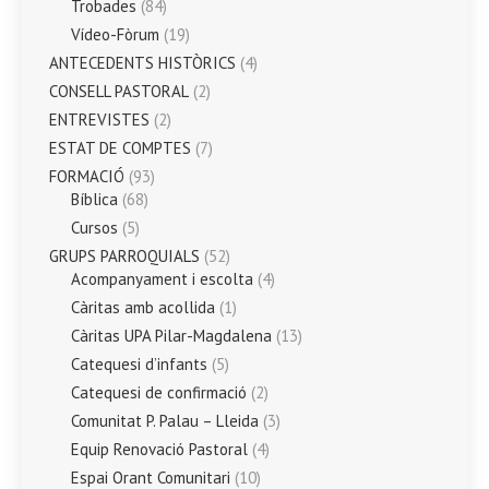
Trobades
(84)
Vídeo-Fòrum
(19)
ANTECEDENTS HISTÒRICS
(4)
CONSELL PASTORAL
(2)
ENTREVISTES
(2)
ESTAT DE COMPTES
(7)
FORMACIÓ
(93)
Bíblica
(68)
Cursos
(5)
GRUPS PARROQUIALS
(52)
Acompanyament i escolta
(4)
Càritas amb acollida
(1)
Càritas UPA Pilar-Magdalena
(13)
Catequesi d’infants
(5)
Catequesi de confirmació
(2)
Comunitat P. Palau – Lleida
(3)
Equip Renovació Pastoral
(4)
Espai Orant Comunitari
(10)