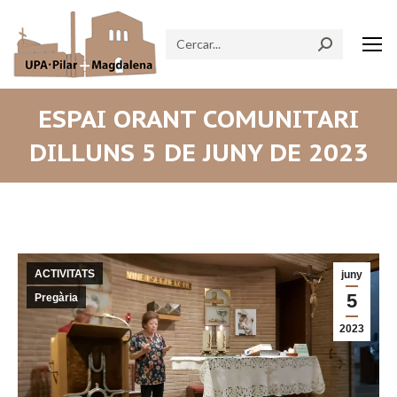
Search:
ESPAI ORANT COMUNITARI
DILLUNS 5 DE JUNY DE 2023
ACTIVITATS
juny
5
Pregària
2023