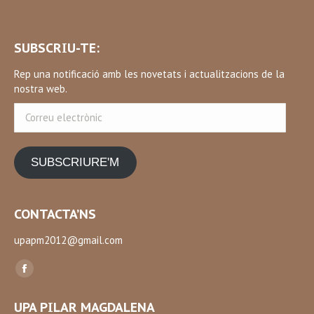
SUBSCRIU-TE:
Rep una notificació amb les novetats i actualitzacions de la
nostra web.
Correu
electrònic
SUBSCRIURE'M
CONTACTA’NS
upapm2012@gmail.com
Find us on:
Facebook
page
UPA PILAR MAGDALENA
opens