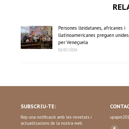
REL
Persones lleidatanes, africanes i
llatinoamericanes preguen unides
per Veneçuela
02/07/2026
SUBSCRIU-TE:
CONTAC
Rep una notificació amb les novetats i
upapm201
actualitzacions de la nostra web.
Find us on