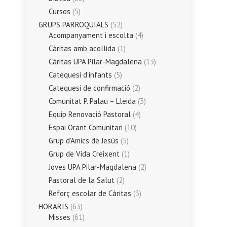
Cursos
(5)
GRUPS PARROQUIALS
(52)
Acompanyament i escolta
(4)
Càritas amb acollida
(1)
Càritas UPA Pilar-Magdalena
(13)
Catequesi d’infants
(5)
Catequesi de confirmació
(2)
Comunitat P. Palau – Lleida
(3)
Equip Renovació Pastoral
(4)
Espai Orant Comunitari
(10)
Grup d'Amics de Jesús
(5)
Grup de Vida Creixent
(1)
Joves UPA Pilar-Magdalena
(2)
Pastoral de la Salut
(2)
Reforç escolar de Càritas
(3)
HORARIS
(63)
Misses
(61)