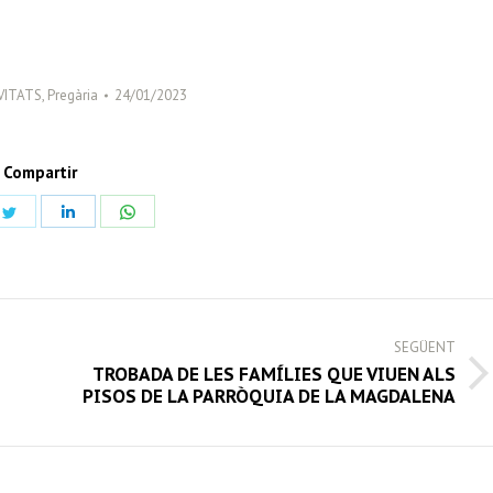
VITATS
,
Pregària
24/01/2023
Compartir
Share
Share
Share
on
on
on
book
Twitter
LinkedIn
WhatsApp
SEGÜENT
TROBADA DE LES FAMÍLIES QUE VIUEN ALS
Next
PISOS DE LA PARRÒQUIA DE LA MAGDALENA
post: