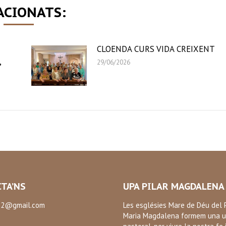
ACIONATS:
CLOENDA CURS VIDA CREIXENT
,
29/06/2026
TA’NS
UPA PILAR MAGDALENA
2@gmail.com
Les esglésies Mare de Déu del P
Maria Magdalena formem una u
: