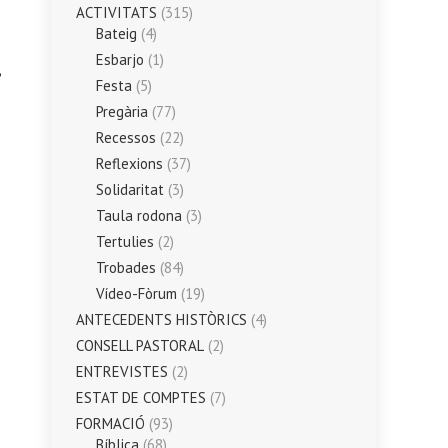
ACTIVITATS
(315)
Bateig
(4)
Esbarjo
(1)
,
Festa
(5)
Pregària
(77)
Recessos
(22)
Reflexions
(37)
Solidaritat
(3)
Taula rodona
(3)
Tertulies
(2)
Trobades
(84)
Vídeo-Fòrum
(19)
ANTECEDENTS HISTÒRICS
(4)
CONSELL PASTORAL
(2)
ENTREVISTES
(2)
ESTAT DE COMPTES
(7)
FORMACIÓ
(93)
Bíblica
(68)