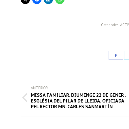
Categories:
ACTI
Share
on
Face
POST
ANTERIOR
NAVIGATION
MISSA FAMILIAR. DIUMENGE 22 DE GENER .
Previous
ESGLÉSIA DEL PILAR DE LLEIDA, OFICIADA
PEL RECTOR MN. CARLES SANMARTÍN
post: