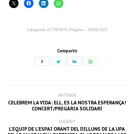
Categories:
ACTIVITATS
,
Pregària
20/03/2023
Compartir
Share
Share
Share
Share
on
on
on
on
Facebook
Twitter
LinkedIn
WhatsApp
POST
ANTERIOR
NAVIGATION
CELEBREM LA VIDA: ELL, ES LA NOSTRA ESPERANÇA!
Previous
CONCERT/PREGÀRIA SOLIDARI
post:
SEGÜENT
L’EQUIP DE L’ESPAI ORANT DEL DILLUNS DE LA UPA