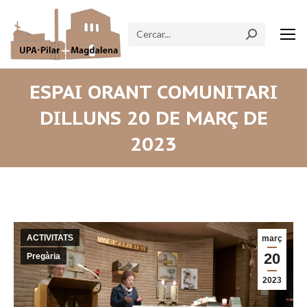
Search:
ESPAI ORANT COMUNITARI
DILLUNS 20 DE MARÇ DE
2023
ACTIVITATS
març
20
Pregària
2023