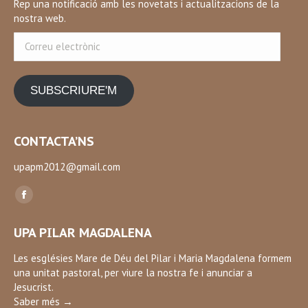
Rep una notificació amb les novetats i actualitzacions de la
nostra web.
Correu
electrònic
SUBSCRIURE'M
CONTACTA’NS
upapm2012@gmail.com
Find us on:
Facebook
page
UPA PILAR MAGDALENA
opens
in
Les esglésies Mare de Déu del Pilar i Maria Magdalena formem
una unitat pastoral, per viure la nostra fe i anunciar a
new
Jesucrist.
window
Saber més →