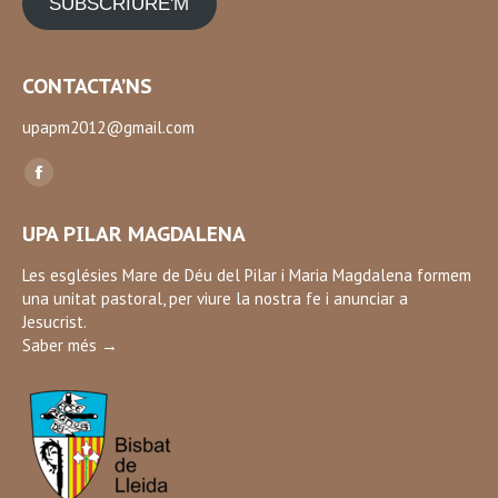
SUBSCRIURE'M
CONTACTA’NS
upapm2012@gmail.com
Find us on:
Facebook
page
UPA PILAR MAGDALENA
opens
in
Les esglésies Mare de Déu del Pilar i Maria Magdalena formem
una unitat pastoral, per viure la nostra fe i anunciar a
new
Jesucrist.
window
Saber més →