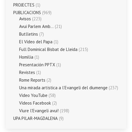
PROJECTES
(1)
PUBLICACIONS
(969)
Avisos
(223)
Avui Parlem Amb…
(21)
Butlletins
(7)
El Vídeo del Papa
(1)
Full Dominical Bisbat de Lleida
(215)
Homilía
(1)
Presentación PPTX
(1)
Revistes
(1)
Rome Reports
(2)
Una mirada artística a l’Evangeli del diumenge
(237)
Vídeo YouTube
(58)
Vídeos Facebook
(2)
Viure l'Evangeli avui!
(198)
UPA PILAR-MAGDALENA
(9)