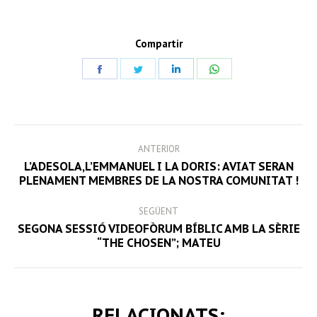
Compartir
Share
Share
Share
Share
on
on
on
on
Facebook
Twitter
LinkedIn
WhatsApp
POST
ANTERIOR
NAVIGATION
L’ADESOLA,L’EMMANUEL I LA DORIS: AVIAT SERAN
Previous
PLENAMENT MEMBRES DE LA NOSTRA COMUNITAT !
post:
SEGÜENT
SEGONA SESSIÓ VIDEOFÒRUM BÍBLIC AMB LA SÈRIE
Next
“THE CHOSEN”; MATEU
post:
RELACIONATS: