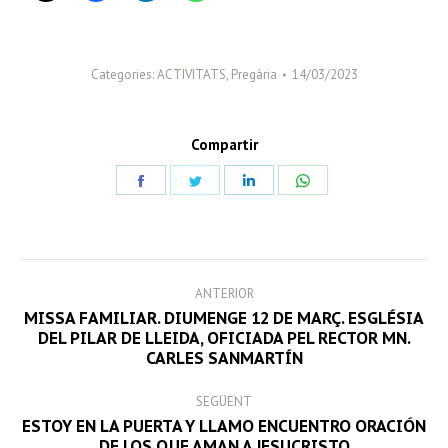
Categories:
ACTIVITATS
,
Pregària
14/03/2023
Compartir
Share
Share
Share
Share
on
on
on
on
Facebook
Twitter
LinkedIn
WhatsApp
POST
ANTERIOR
NAVIGATION
MISSA FAMILIAR. DIUMENGE 12 DE MARÇ. ESGLÉSIA
Previous
DEL PILAR DE LLEIDA, OFICIADA PEL RECTOR MN.
CARLES SANMARTÍN
post:
SEGÜENT
ESTOY EN LA PUERTA Y LLAMO ENCUENTRO ORACIÓN
Next
DE LOS QUE AMAN A JESUCRISTO