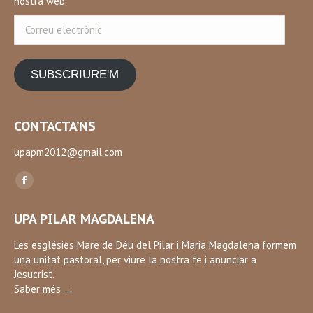
nostra web.
Correu
electrònic
SUBSCRIURE'M
CONTACTA’NS
upapm2012@gmail.com
Find us on:
Facebook
page
UPA PILAR MAGDALENA
opens
in
Les esglésies Mare de Déu del Pilar i Maria Magdalena formem
una unitat pastoral, per viure la nostra fe i anunciar a
new
Jesucrist.
window
Saber més →