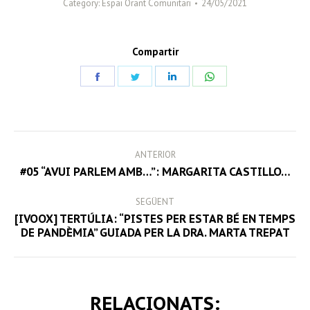
Category:
Espai Orant Comunitari
24/05/2021
Compartir
Share
Share
Share
Share
on
on
on
on
Facebook
Twitter
LinkedIn
WhatsApp
POST
ANTERIOR
NAVIGATION
Previous
#05 “AVUI PARLEM AMB…”: MARGARITA CASTILLO…
post:
SEGÜENT
[IVOOX] TERTÚLIA: “PISTES PER ESTAR BÉ EN TEMPS
Next
DE PANDÈMIA” GUIADA PER LA DRA. MARTA TREPAT
post:
RELACIONATS: