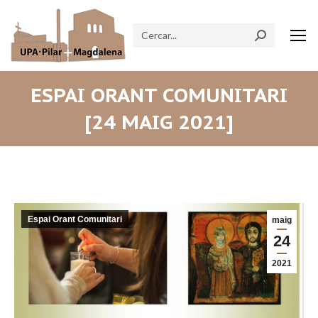
Search:
ESPAI ORANT COMUNITARI
[24 MAIG 2021]
Espai Orant Comunitari
maig
24
2021