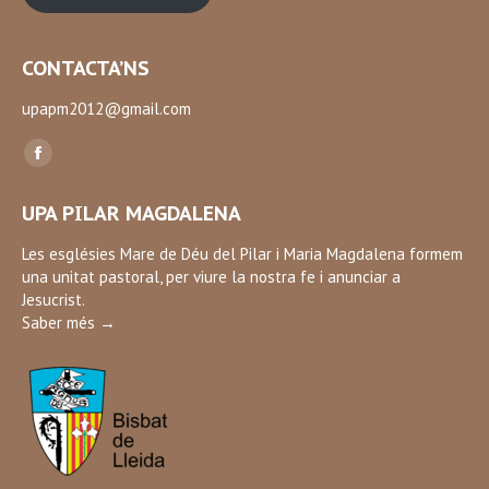
CONTACTA’NS
upapm2012@gmail.com
Find us on:
Facebook
page
UPA PILAR MAGDALENA
opens
in
Les esglésies Mare de Déu del Pilar i Maria Magdalena formem
una unitat pastoral, per viure la nostra fe i anunciar a
new
Jesucrist.
window
Saber més →