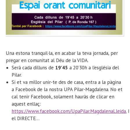
Una estona tranquil·la, en acabar la teva jornada, per
pregar en comunitat al Déu de la VIDA.
Serà cada dilluns de
19’45
a 20’30h a l’església del
Pilar.
Si et va millor unir-te des de casa, entra a la pàgina
a Facebook de la nostra UPA Pilar-Magdalena. No et
cal tenir Facebook, solament hauràs de clicar en
aquest enllaç:
https://www.facebook.com/UpaPilar.MagdalenaLleida.
I
el DIRECTE…