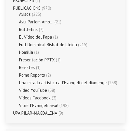
PROJECTES
(1)
PUBLICACIONS
(970)
Avisos
(223)
Avui Parlem Amb…
(21)
Butlletins
(7)
El Vídeo del Papa
(1)
Full Dominical Bisbat de Lleida
(215)
Homilía
(1)
Presentación PPTX
(1)
Revistes
(1)
Rome Reports
(2)
Una mirada artística a l’Evangeli del diumenge
(238)
Vídeo YouTube
(58)
Vídeos Facebook
(2)
Viure l'Evangeli avui!
(198)
UPA PILAR-MAGDALENA
(9)