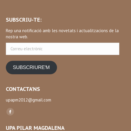
SUBSCRIU-TE:
Rep una notificació amb les novetats i actualitzacions de la
nostra web.
Correu
electrònic
SUBSCRIURE'M
CONTACTA’NS
upapm2012@gmail.com
Find us on:
Facebook
page
UPA PILAR MAGDALENA
opens