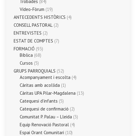
Trobades
(84)
Vídeo-Fòrum
(19)
ANTECEDENTS HISTÒRICS
(4)
CONSELL PASTORAL
(2)
ENTREVISTES
(2)
ESTAT DE COMPTES
(7)
FORMACIÓ
(93)
Bíblica
(68)
Cursos
(5)
GRUPS PARROQUIALS
(52)
Acompanyament i escolta
(4)
Càritas amb acollida
(1)
Càritas UPA Pilar-Magdalena
(13)
Catequesi d’infants
(5)
Catequesi de confirmació
(2)
Comunitat P. Palau – Lleida
(3)
Equip Renovació Pastoral
(4)
Espai Orant Comunitari
(10)