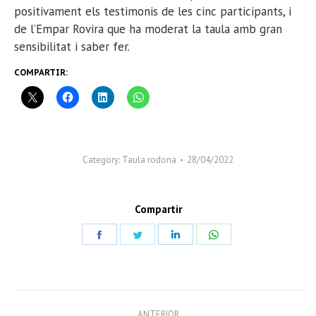
positivament els testimonis de les cinc participants, i
de l’Empar Rovira que ha moderat la taula amb gran
sensibilitat i saber fer.
COMPARTIR:
Category:
Taula rodona
28/04/2022
Compartir
Share
Share
Share
Share
on
on
on
on
Facebook
Twitter
LinkedIn
WhatsApp
POST
ANTERIOR