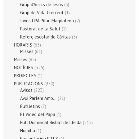
Grup d'Amics de Jesús
(5)
Grup de Vida Creixent
(1)
Joves UPA Pilar-Magdalena
(2)
Pastoral de la Salut
(2)
Reforç escolar de Càritas
(3)
HORARIS
(63)
Misses
(61)
Misses
(85)
NOTÍCIES
(325)
PROJECTES
(1)
PUBLICACIONS
(970)
Avisos
(223)
Avui Parlem Amb…
(21)
Butlletins
(7)
El Vídeo del Papa
(1)
Full Dominical Bisbat de Lleida
(215)
Homilía
(1)
Presentación PPTX
(1)