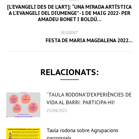
NAVIGATION
[L’EVANGELI DES DE L’ART]: “UNA MIRADA ARTÍSTICA
Previous
A L’EVANGELI DEL DIUMENGE” -1 DE MAIG 2022- PER
AMADEU BONET I BOLDÚ…
post:
SEGÜENT
Next
FESTA DE MARIA MAGDALENA 2022…
post:
RELACIONATS:
“TAULA RODONA”D’EXPERIÈNCIES DE
VIDA AL BARRI: PARTICIPA-HI!
25/04/2022
Taula rodona sobre Agrupacions
parroquials.