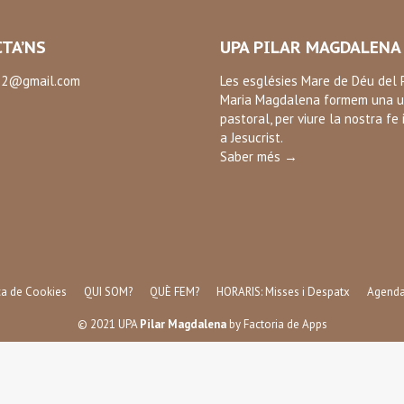
TA’NS
UPA PILAR MAGDALENA
2@gmail.com
Les esglésies Mare de Déu del P
Maria Magdalena formem una u
:
pastoral, per viure la nostra fe 
ok
a Jesucrist.
Saber més →
ica de Cookies
QUI SOM?
QUÈ FEM?
HORARIS: Misses i Despatx
Agend
© 2021 UPA
Pilar Magdalena
by
Factoria de Apps