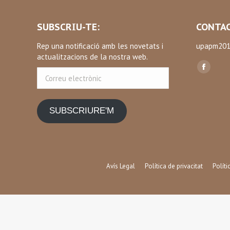
SUBSCRIU-TE:
CONTAC
Rep una notificació amb les novetats i
upapm201
actualitzacions de la nostra web.
Find us on
Correu
Facebo
electrònic
page
opens
SUBSCRIURE'M
in
new
window
Avís Legal
Política de privacitat
Polít