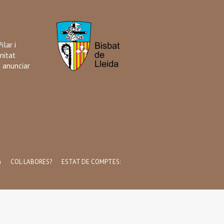
ilar i
nitat
i anunciar
a
COL·LABORES?
ESTAT DE COMPTES: