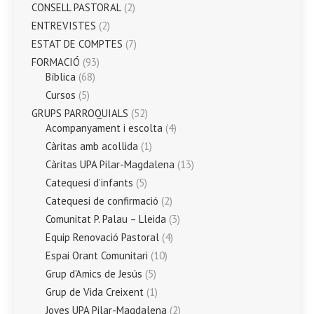
CONSELL PASTORAL
(2)
ENTREVISTES
(2)
ESTAT DE COMPTES
(7)
FORMACIÓ
(93)
Bíblica
(68)
Cursos
(5)
GRUPS PARROQUIALS
(52)
Acompanyament i escolta
(4)
Càritas amb acollida
(1)
Càritas UPA Pilar-Magdalena
(13)
Catequesi d’infants
(5)
Catequesi de confirmació
(2)
Comunitat P. Palau – Lleida
(3)
Equip Renovació Pastoral
(4)
Espai Orant Comunitari
(10)
Grup d'Amics de Jesús
(5)
Grup de Vida Creixent
(1)
Joves UPA Pilar-Magdalena
(2)