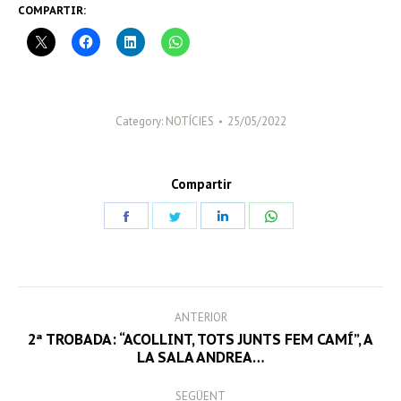
COMPARTIR:
Category:
NOTÍCIES
25/05/2022
Compartir
Share
Share
Share
Share
on
on
on
on
Facebook
Twitter
LinkedIn
WhatsApp
POST
ANTERIOR
NAVIGATION
2ª TROBADA: “ACOLLINT, TOTS JUNTS FEM CAMÍ”, A
Previous
LA SALA ANDREA…
post:
SEGÜENT