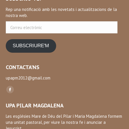
Rep una notificació amb les novetats i actualitzacions de la
nostra web.
Correu
electrònic
SUBSCRIURE'M
CONTACTA’NS
upapm2012@gmail.com
Find us on:
Facebook
page
UPA PILAR MAGDALENA
opens
in
Les esglésies Mare de Déu del Pilar i Maria Magdalena formem
una unitat pastoral, per viure la nostra fe i anunciar a
new
Jesucrist.