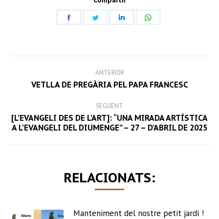
Share
Share
Share
Share
on
on
on
on
Facebook
Twitter
LinkedIn
WhatsApp
POST
ANTERIOR
NAVIGATION
Previous
VETLLA DE PREGÀRIA PEL PAPA FRANCESC
post:
SEGÜENT
[L’EVANGELI DES DE L’ART]: “UNA MIRADA ARTÍSTICA
Next
A L’EVANGELI DEL DIUMENGE” – 27 – D’ABRIL DE 2025
post:
RELACIONATS:
Manteniment del nostre petit jardí !