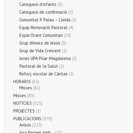
Catequesi d’infants
(5)
Catequesi de confirmació
(2)
Comunitat P. Palau – Lleida
(3)
Equip Renovació Pastoral
(4)
Espai Orant Comunitari
(10)
Grup d'Amics de Jesús
(5)
Grup de Vida Creixent
(1)
Joves UPA Pilar-Magdalena
(2)
Pastoral de la Salut
(2)
Reforç escolar de Càritas
(3)
HORARIS
(63)
Misses
(61)
Misses
(85)
NOTÍCIES
(325)
PROJECTES
(1)
PUBLICACIONS
(970)
Avisos
(223)
Avui Parlem Amb…
(21)