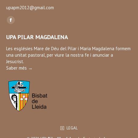
upapm2012@gmail.com
Find us on:
Facebook
page
UPA PILAR MAGDALENA
opens
in
Les esglésies Mare de Déu del Pilar i Maria Magdalena formem
una unitat pastoral, per viure la nostra fe i anunciar a
new
Jesucrist.
window
Saber més →
LEGAL