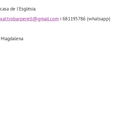
casa de l’Església.
ixattrobarperell@gmail.com
i 681195786 (whatsapp)
ar-Magdalena