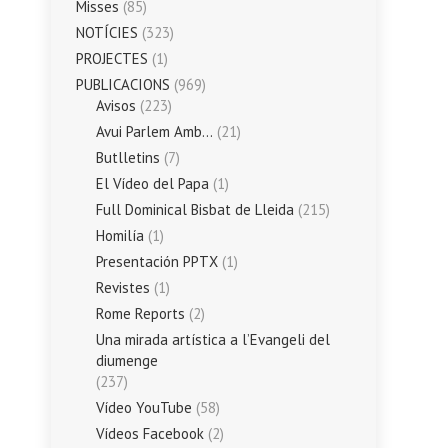
Misses
(85)
NOTÍCIES
(323)
PROJECTES
(1)
PUBLICACIONS
(969)
Avisos
(223)
Avui Parlem Amb…
(21)
Butlletins
(7)
El Vídeo del Papa
(1)
Full Dominical Bisbat de Lleida
(215)
Homilía
(1)
Presentación PPTX
(1)
Revistes
(1)
Rome Reports
(2)
Una mirada artística a l’Evangeli del
diumenge
(237)
Vídeo YouTube
(58)
Vídeos Facebook
(2)