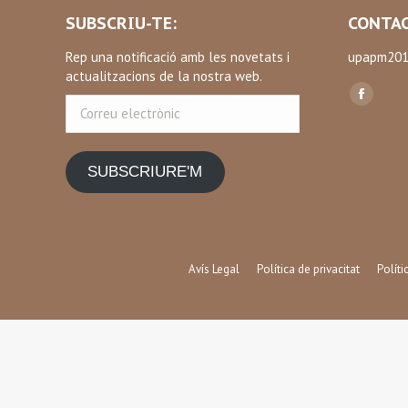
SUBSCRIU-TE:
CONTAC
Rep una notificació amb les novetats i
upapm201
actualitzacions de la nostra web.
Find us on
Correu
Facebo
electrònic
page
opens
SUBSCRIURE'M
in
new
window
Avís Legal
Política de privacitat
Polít