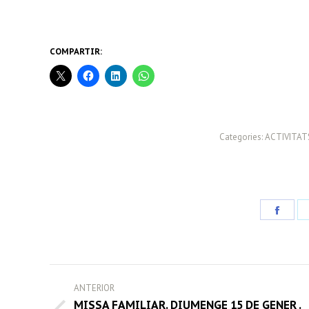
COMPARTIR:
Categories:
ACTIVITAT
Share
on
Face
POST
ANTERIOR
NAVIGATION
MISSA FAMILIAR. DIUMENGE 15 DE GENER .