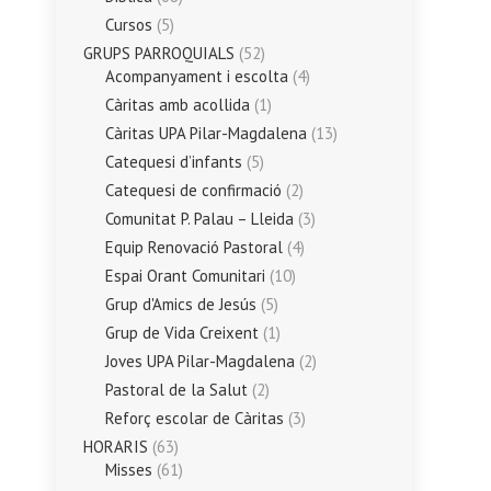
Cursos
(5)
GRUPS PARROQUIALS
(52)
Acompanyament i escolta
(4)
Càritas amb acollida
(1)
Càritas UPA Pilar-Magdalena
(13)
Catequesi d’infants
(5)
Catequesi de confirmació
(2)
Comunitat P. Palau – Lleida
(3)
Equip Renovació Pastoral
(4)
Espai Orant Comunitari
(10)
Grup d'Amics de Jesús
(5)
Grup de Vida Creixent
(1)
Joves UPA Pilar-Magdalena
(2)
Pastoral de la Salut
(2)
Reforç escolar de Càritas
(3)
HORARIS
(63)
Misses
(61)