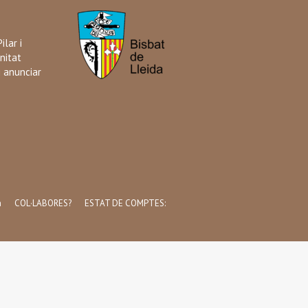
ilar i
nitat
i anunciar
a
COL·LABORES?
ESTAT DE COMPTES: