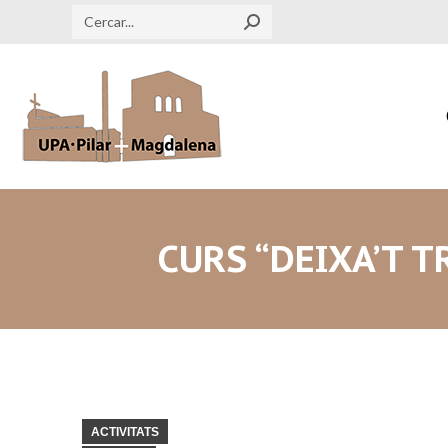
Search:
CURS “DEIXA’T T
ACTIVITATS