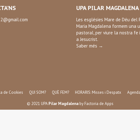
TA’NS
UPA PILAR MAGDALENA
2@gmail.com
Les esglésies Mare de Déu del P
Maria Magdalena formem una u
:
pastoral, per viure la nostra fe 
ok
a Jesucrist.
Saber més →
ica de Cookies
QUI SOM?
QUÈ FEM?
HORARIS: Misses i Despatx
Agend
© 2021 UPA
Pilar Magdalena
by
Factoria de Apps