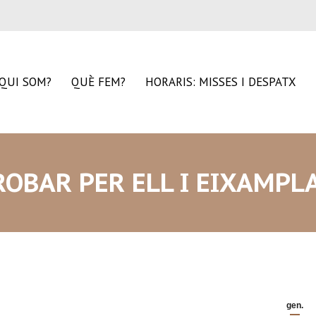
QUI SOM?
QUÈ FEM?
HORARIS: MISSES I DESPATX
ROBAR PER ELL I EIXAMPL
gen.