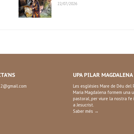
22/07/2026
TA’NS
UPA PILAR MAGDALENA
2@gmail.com
Les esglésies Mare de Déu del P
Maria Magdalena formem una u
:
pastoral, per viure la nostra fe 
ok
a Jesucrist.
Saber més →