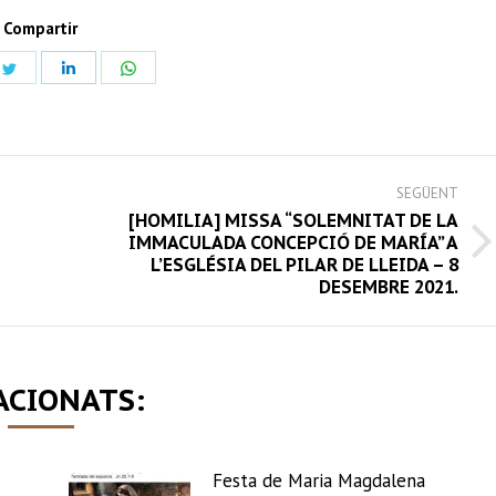
Compartir
Share
Share
Share
on
on
on
book
Twitter
LinkedIn
WhatsApp
SEGÜENT
[HOMILIA] MISSA “SOLEMNITAT DE LA
IMMACULADA CONCEPCIÓ DE MARÍA” A
Next
L’ESGLÉSIA DEL PILAR DE LLEIDA – 8
post:
DESEMBRE 2021.
ACIONATS:
Festa de Maria Magdalena