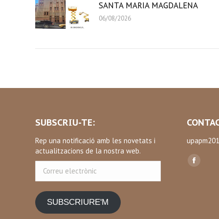
SANTA MARIA MAGDALENA
06/08/2026
SUBSCRIU-TE:
CONTAC
Rep una notificació amb les novetats i
upapm201
actualitzacions de la nostra web.
Find us on
Correu
Facebo
electrònic
page
opens
SUBSCRIURE'M
in
new