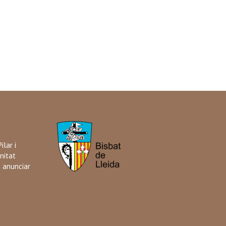
ilar i
nitat
i anunciar