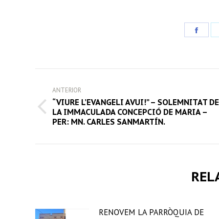
Share
on
Face
POST
ANTERIOR
NAVIGATION
“VIURE L’EVANGELI AVUI!” – SOLEMNITAT DE
Previous
LA IMMACULADA CONCEPCIÓ DE MARIA –
PER: MN. CARLES SANMARTÍN.
post:
REL
RENOVEM LA PARRÒQUIA DE