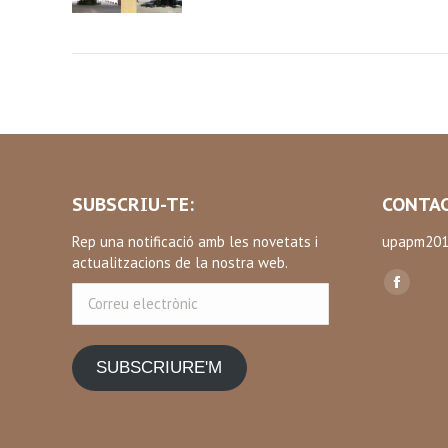
SUBSCRIU-TE:
CONTAC
Rep una notificació amb les novetats i
upapm201
actualitzacions de la nostra web.
Find us on
Correu
Facebo
electrònic
page
opens
SUBSCRIURE'M
in
new
window