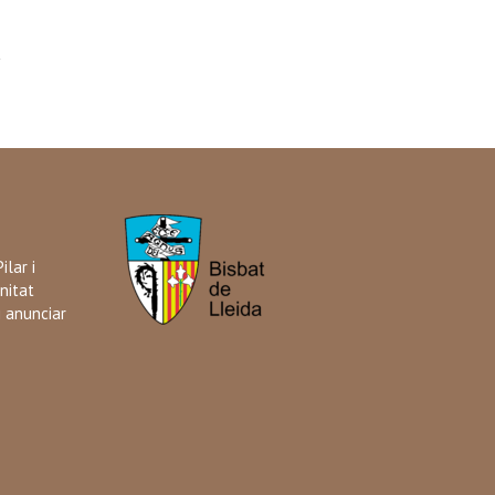
ilar i
nitat
i anunciar