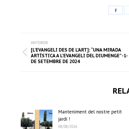
Share
on
Face
POST
ANTERIOR
NAVIGATION
[L’EVANGELI DES DE L’ART]: “UNA MIRADA
Previous
ARTÍSTICA A L’EVANGELI DEL DIUMENGE” -1-
DE SETEMBRE DE 2024
post:
REL
Manteniment del nostre petit
jardí !
08/08/2026