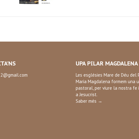
TA’NS
UPA PILAR MAGDALENA
2@gmail.com
Les esglésies Mare de Déu del P
Maria Magdalena formem una u
:
pastoral, per viure la nostra fe 
ok
a Jesucrist.
Saber més →