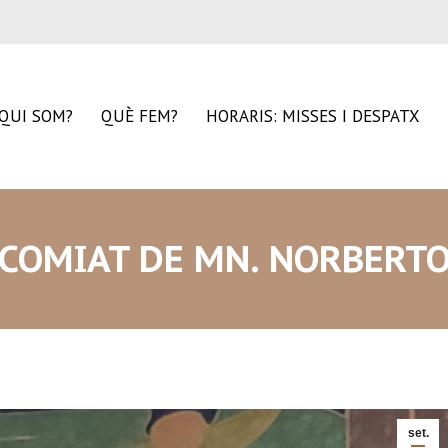
QUI SOM?
QUÈ FEM?
HORARIS: MISSES I DESPATX
COMIAT DE MN. NORBERT
set.