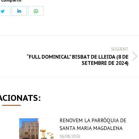
Share
Share
Share
on
on
on
book
Twitter
LinkedIn
WhatsApp
SEGÜENT
“FULL DOMINICAL” BISBAT DE LLEIDA (8 DE
Next
SETEMBRE DE 2024)
post:
ACIONATS:
RENOVEM LA PARRÒQUIA DE
SANTA MARIA MAGDALENA
06/08/2026