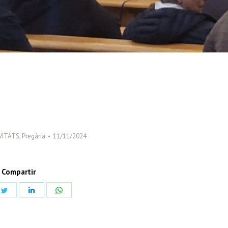
VITATS
,
Pregària
11/11/2024
Compartir
Share
Share
Share
on
on
on
book
Twitter
LinkedIn
WhatsApp