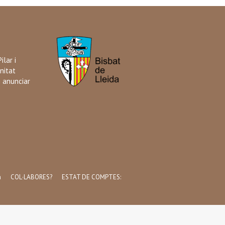
ilar i
nitat
i anunciar
a
COL·LABORES?
ESTAT DE COMPTES: