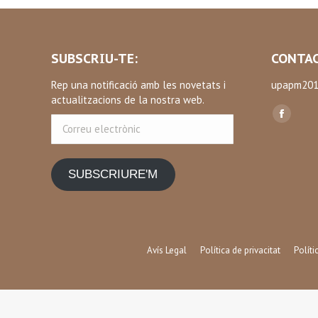
SUBSCRIU-TE:
CONTAC
Rep una notificació amb les novetats i
upapm201
actualitzacions de la nostra web.
Find us on
Correu
Facebo
electrònic
page
opens
SUBSCRIURE'M
in
new
window
Avís Legal
Política de privacitat
Polít