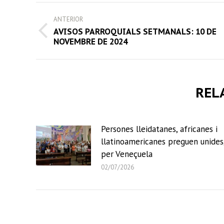
POST
ANTERIOR
NAVIGATION
AVISOS PARROQUIALS SETMANALS: 10 DE
Previous
NOVEMBRE DE 2024
post:
REL
Persones lleidatanes, africanes i
llatinoamericanes preguen unides
per Veneçuela
02/07/2026