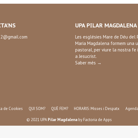
TA’NS
UPA PILAR MAGDALENA
2@gmail.com
Les esglésies Mare de Déu del P
Maria Magdalena formem una u
:
pastoral, per viure la nostra fe 
ok
a Jesucrist.
Saber més →
ica de Cookies
QUI SOM?
QUÈ FEM?
HORARIS: Misses i Despatx
Agend
© 2021 UPA
Pilar Magdalena
by
Factoria de Apps