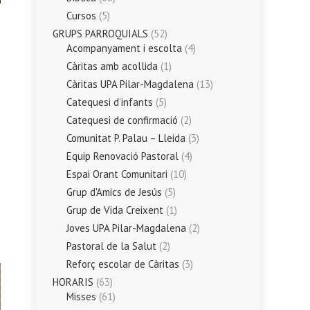
Cursos
(5)
GRUPS PARROQUIALS
(52)
Acompanyament i escolta
(4)
Càritas amb acollida
(1)
Càritas UPA Pilar-Magdalena
(13)
Catequesi d’infants
(5)
Catequesi de confirmació
(2)
Comunitat P. Palau – Lleida
(3)
Equip Renovació Pastoral
(4)
Espai Orant Comunitari
(10)
Grup d'Amics de Jesús
(5)
Grup de Vida Creixent
(1)
Joves UPA Pilar-Magdalena
(2)
Pastoral de la Salut
(2)
Reforç escolar de Càritas
(3)
HORARIS
(63)
Misses
(61)