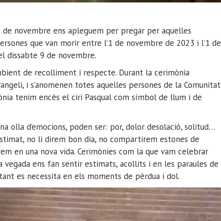
bte de novembre ens apleguem per pregar per aquelles
ersones que van morir entre l’1 de novembre de 2023 i l’1 de
el dissabte 9 de novembre.
bient de recolliment i respecte. Durant la cerimònia
l’evangeli, i s’anomenen totes aquelles persones de la Comunitat
ònia tenim encès el ciri Pasqual com símbol de llum i de
na olla d’emocions, poden ser: por, dolor desolació, solitud…
stimat, no li direm bon dia, no compartirem estones de
arem en una nova vida. Cerimònies com la que vam celebrar
vegada ens fan sentir estimats, acollits i en les paraules de
tant es necessita en els moments de pèrdua i dol.