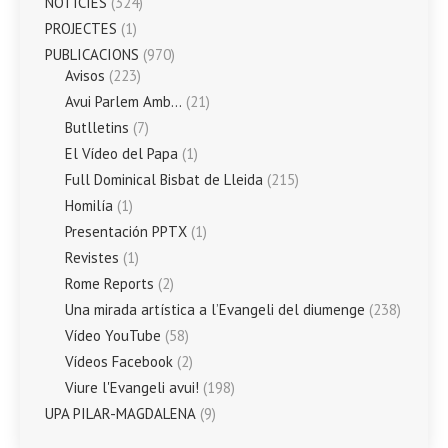
NOTÍCIES
(324)
PROJECTES
(1)
PUBLICACIONS
(970)
Avisos
(223)
Avui Parlem Amb…
(21)
Butlletins
(7)
El Vídeo del Papa
(1)
Full Dominical Bisbat de Lleida
(215)
Homilía
(1)
Presentación PPTX
(1)
Revistes
(1)
Rome Reports
(2)
Una mirada artística a l’Evangeli del diumenge
(238)
Vídeo YouTube
(58)
Vídeos Facebook
(2)
Viure l'Evangeli avui!
(198)
UPA PILAR-MAGDALENA
(9)