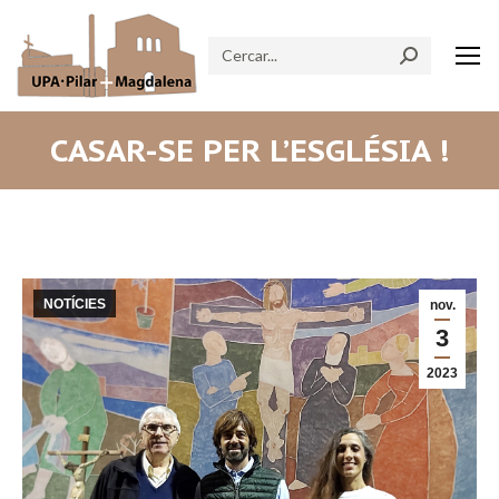
Search:
CASAR-SE PER L’ESGLÉSIA !
NOTÍCIES
nov.
3
2023