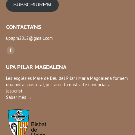
SUBSCRIURE'M
CONTACTA’NS
upapm2012@gmail.com
Find us on:
Facebook
page
UPA PILAR MAGDALENA
opens
in
Les esglésies Mare de Déu del Pilar i Maria Magdalena formem
una unitat pastoral, per viure la nostra fe i anunciar a
new
Jesucrist.
window
Saber més →