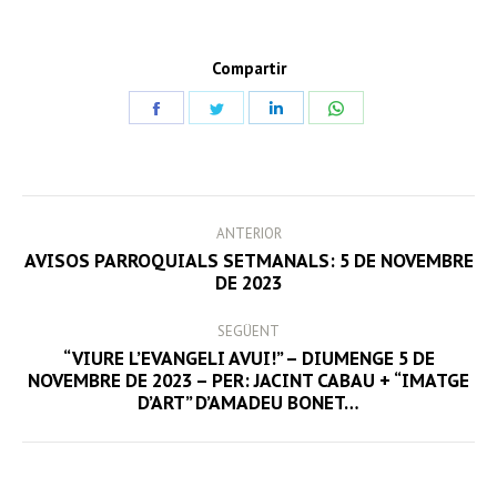
Compartir
Share
Share
Share
Share
on
on
on
on
Facebook
Twitter
LinkedIn
WhatsApp
POST
ANTERIOR
NAVIGATION
AVISOS PARROQUIALS SETMANALS: 5 DE NOVEMBRE
Previous
DE 2023
post:
SEGÜENT
“VIURE L’EVANGELI AVUI!” – DIUMENGE 5 DE
Next
NOVEMBRE DE 2023 – PER: JACINT CABAU + “IMATGE
D’ART” D’AMADEU BONET…
post: