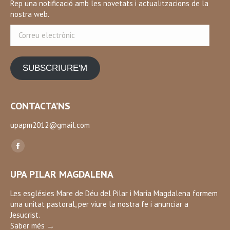
Rep una notificació amb les novetats i actualitzacions de la
nostra web.
Correu
electrònic
SUBSCRIURE'M
CONTACTA’NS
upapm2012@gmail.com
Find us on:
Facebook
page
UPA PILAR MAGDALENA
opens
in
Les esglésies Mare de Déu del Pilar i Maria Magdalena formem
una unitat pastoral, per viure la nostra fe i anunciar a
new
Jesucrist.
window
Saber més →