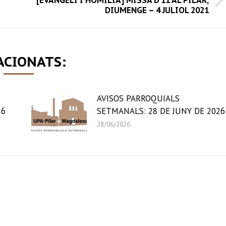
[EVANGELI I HOMILIA] MISSA D’11 AL PILAR,
Next
DIUMENGE – 4 JULIOL 2021
post:
ACIONATS:
AVISOS PARROQUIALS
26
SETMANALS: 28 DE JUNY DE 2026
28/06/2026