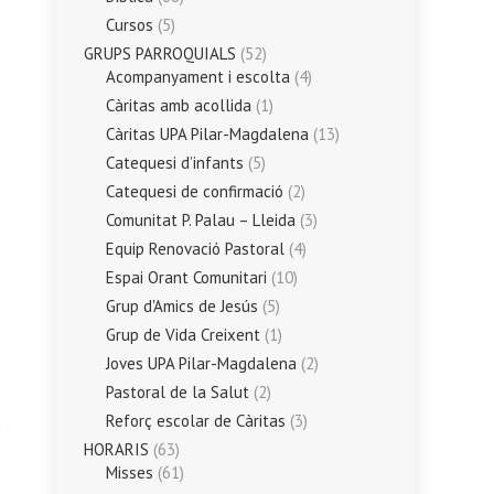
Cursos
(5)
GRUPS PARROQUIALS
(52)
Acompanyament i escolta
(4)
Càritas amb acollida
(1)
Càritas UPA Pilar-Magdalena
(13)
Catequesi d’infants
(5)
Catequesi de confirmació
(2)
Comunitat P. Palau – Lleida
(3)
Equip Renovació Pastoral
(4)
Espai Orant Comunitari
(10)
Grup d'Amics de Jesús
(5)
Grup de Vida Creixent
(1)
Joves UPA Pilar-Magdalena
(2)
Pastoral de la Salut
(2)
Reforç escolar de Càritas
(3)
HORARIS
(63)
Misses
(61)