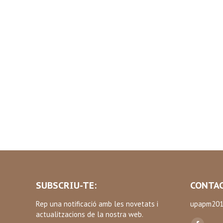
SUBSCRIU-TE:
CONTAC
Rep una notificació amb les novetats i
upapm201
actualitzacions de la nostra web.
Find us on