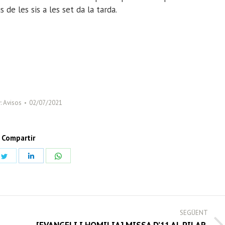
 de les sis a les set da la tarda.
:
Avisos
02/07/2021
Compartir
Share
Share
Share
on
on
on
book
Twitter
LinkedIn
WhatsApp
SEGÜENT