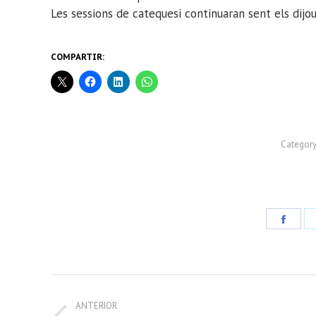
Les sessions de catequesi continuaran sent els dijous
COMPARTIR:
Category
Share
on
Face
POST
ANTERIOR