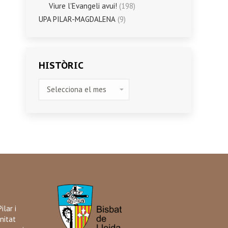
Viure l'Evangeli avui!
(198)
UPA PILAR-MAGDALENA
(9)
HISTÒRIC
HISTÒRIC
ilar i
nitat