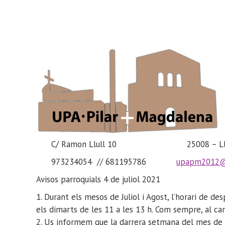
C/
Ramon
Llull
10
25008 – L
973234054 // 681195786
upapm2012@
Avisos parroquial
s 4 de juliol
2021
1.
Durant els mesos de Juliol i Agost, l’horari de de
els
dimarts de les 11 a les 13 h
.
Com sempre, al car
2.
Us informem que la darrera setmana del mes de s