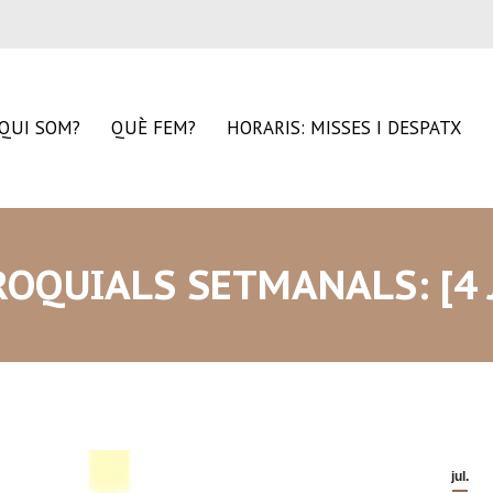
QUI SOM?
QUÈ FEM?
HORARIS: MISSES I DESPATX
OQUIALS SETMANALS: [4 
jul.