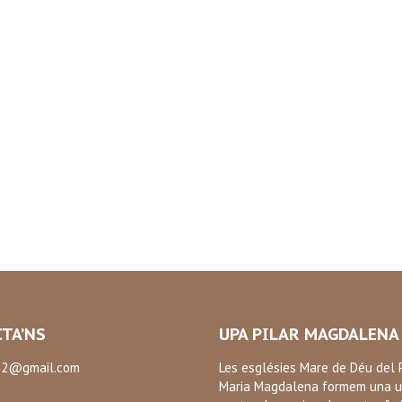
TA’NS
UPA PILAR MAGDALENA
2@gmail.com
Les esglésies Mare de Déu del P
Maria Magdalena formem una u
: