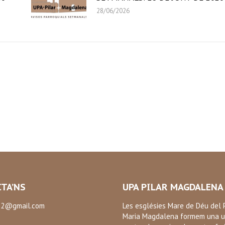
28/06/2026
TA’NS
UPA PILAR MAGDALENA
2@gmail.com
Les esglésies Mare de Déu del P
Maria Magdalena formem una u
: