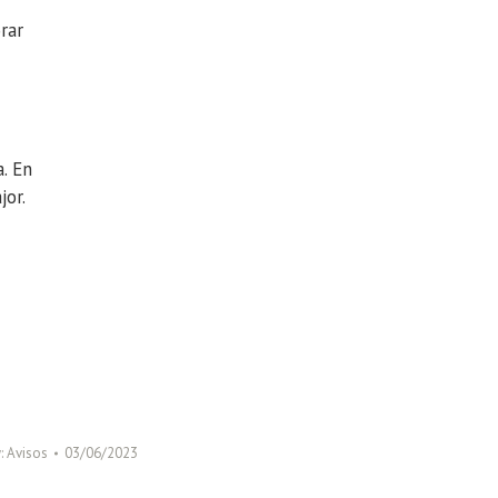
rar
. En
jor.
:
Avisos
03/06/2023