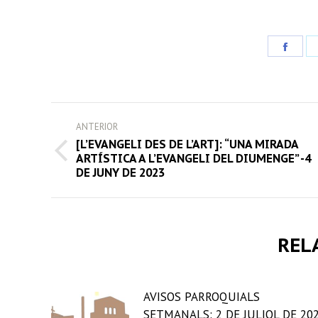
Share
on
Face
POST
ANTERIOR
NAVIGATION
[L’EVANGELI DES DE L’ART]: “UNA MIRADA
Previous
ARTÍSTICA A L’EVANGELI DEL DIUMENGE” -4
DE JUNY DE 2023
post:
REL
AVISOS PARROQUIALS
SETMANALS: 2 DE JULIOL DE 20