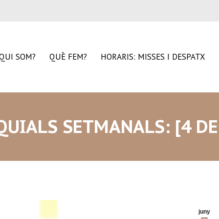
QUI SOM?
QUÈ FEM?
HORARIS: MISSES I DESPATX
UIALS SETMANALS: [4 DE
juny