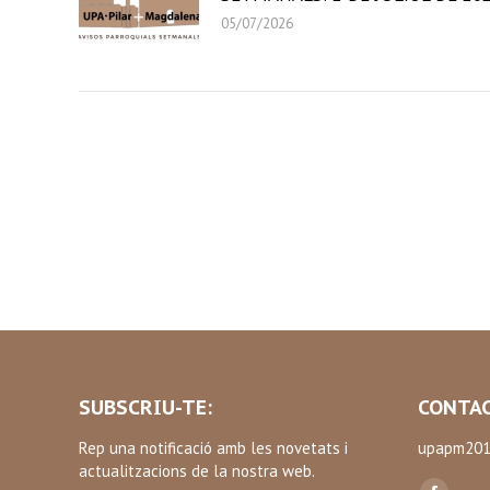
05/07/2026
SUBSCRIU-TE:
CONTAC
Rep una notificació amb les novetats i
upapm201
actualitzacions de la nostra web.
Find us on