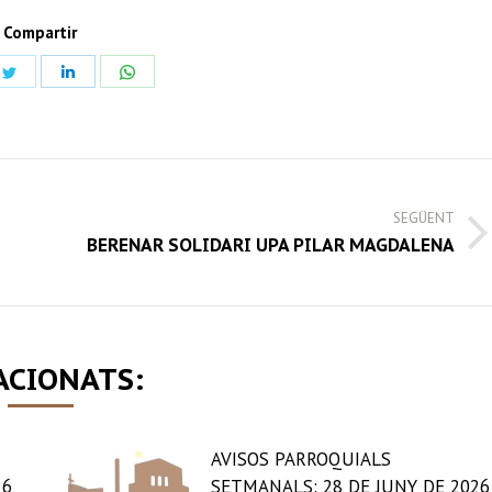
Compartir
Share
Share
Share
on
on
on
book
Twitter
LinkedIn
WhatsApp
SEGÜENT
Next
BERENAR SOLIDARI UPA PILAR MAGDALENA
post:
ACIONATS:
AVISOS PARROQUIALS
26
SETMANALS: 28 DE JUNY DE 2026