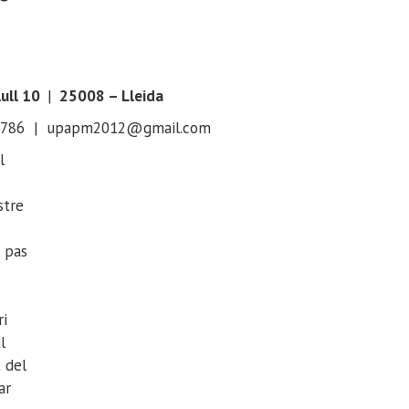
ull 10
|
25008 – Lleida
95786 | upapm2012@gmail.com
l
stre
 pas
ri
l
t del
ar