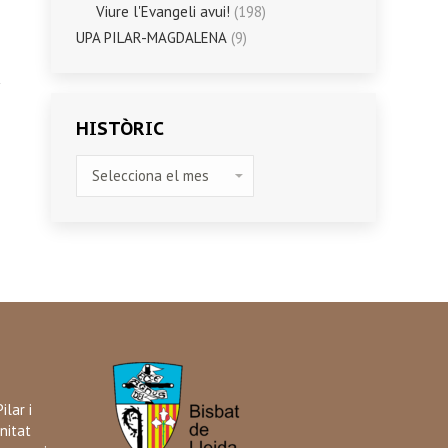
Viure l'Evangeli avui!
(198)
UPA PILAR-MAGDALENA
(9)
HISTÒRIC
HISTÒRIC
ilar i
nitat