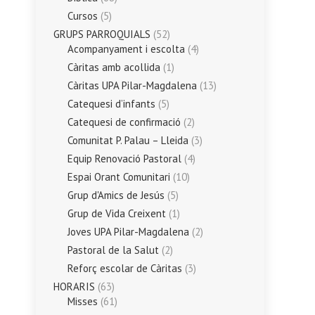
Cursos
(5)
GRUPS PARROQUIALS
(52)
Acompanyament i escolta
(4)
Càritas amb acollida
(1)
Càritas UPA Pilar-Magdalena
(13)
Catequesi d’infants
(5)
Catequesi de confirmació
(2)
Comunitat P. Palau – Lleida
(3)
Equip Renovació Pastoral
(4)
Espai Orant Comunitari
(10)
Grup d'Amics de Jesús
(5)
Grup de Vida Creixent
(1)
Joves UPA Pilar-Magdalena
(2)
Pastoral de la Salut
(2)
Reforç escolar de Càritas
(3)
HORARIS
(63)
Misses
(61)