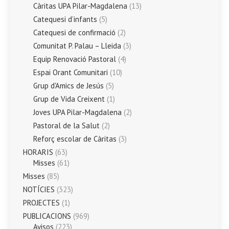
Càritas UPA Pilar-Magdalena
(13)
Catequesi d’infants
(5)
Catequesi de confirmació
(2)
Comunitat P. Palau – Lleida
(3)
Equip Renovació Pastoral
(4)
Espai Orant Comunitari
(10)
Grup d'Amics de Jesús
(5)
Grup de Vida Creixent
(1)
Joves UPA Pilar-Magdalena
(2)
Pastoral de la Salut
(2)
Reforç escolar de Càritas
(3)
HORARIS
(63)
Misses
(61)
Misses
(85)
NOTÍCIES
(323)
PROJECTES
(1)
PUBLICACIONS
(969)
Avisos
(223)