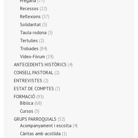
Pregària
(77)
Recessos
(22)
Reflexions
(37)
Solidaritat
(3)
Taula rodona
(3)
Tertulies
(2)
Trobades
(84)
Vídeo-Fòrum
(19)
ANTECEDENTS HISTÒRICS
(4)
CONSELL PASTORAL
(2)
ENTREVISTES
(2)
ESTAT DE COMPTES
(7)
FORMACIÓ
(93)
Bíblica
(68)
Cursos
(5)
GRUPS PARROQUIALS
(52)
Acompanyament i escolta
(4)
Càritas amb acollida
(1)