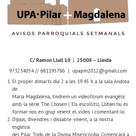
C/ Ramon Llull 10
|
25008 – Lleida
973234054 // 681195786 | upapm2012@gmail.com
El proper dimarts dia 2 a les 19’45 h a la sala Andrea
de
Maria Magdalena, tindrem un videofòrum evangèlic
amb la sèrie The Chosen ( Els escollits). L’objectiu és
formar-nos en grup veient el vídeo i comentant-lo.
Dijous, divendres i dissabte vinent, a la nostra
església
del Pilar, Tridu de la Divina Misericòrdia. Començarà a