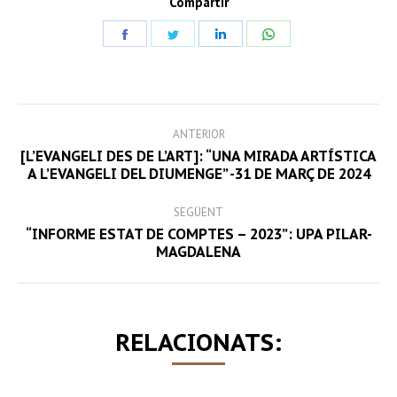
Compartir
Share
Share
Share
Share
on
on
on
on
Facebook
Twitter
LinkedIn
WhatsApp
POST
ANTERIOR
NAVIGATION
[L’EVANGELI DES DE L’ART]: “UNA MIRADA ARTÍSTICA
Previous
A L’EVANGELI DEL DIUMENGE” -31 DE MARÇ DE 2024
post:
SEGÜENT
“INFORME ESTAT DE COMPTES – 2023”: UPA PILAR-
Next
MAGDALENA
post:
RELACIONATS: