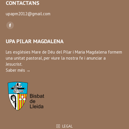
CONTACTA’NS
upapm2012@gmail.com
Find us on:
Facebook
page
UPA PILAR MAGDALENA
opens
in
Les esglésies Mare de Déu del Pilar i Maria Magdalena formem
una unitat pastoral, per viure la nostra fe i anunciar a
new
Jesucrist.
window
Saber més →
LEGAL