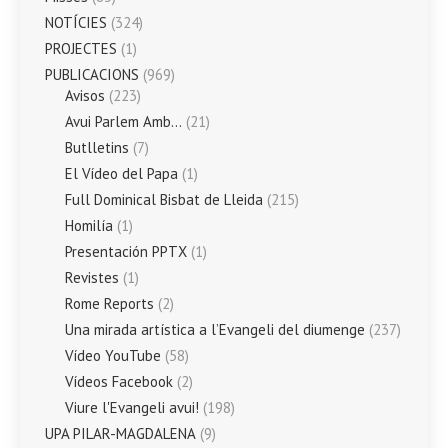
NOTÍCIES
(324)
PROJECTES
(1)
PUBLICACIONS
(969)
Avisos
(223)
Avui Parlem Amb…
(21)
Butlletins
(7)
El Vídeo del Papa
(1)
Full Dominical Bisbat de Lleida
(215)
Homilía
(1)
Presentación PPTX
(1)
Revistes
(1)
Rome Reports
(2)
Una mirada artística a l’Evangeli del diumenge
(237)
Vídeo YouTube
(58)
Vídeos Facebook
(2)
Viure l'Evangeli avui!
(198)
UPA PILAR-MAGDALENA
(9)