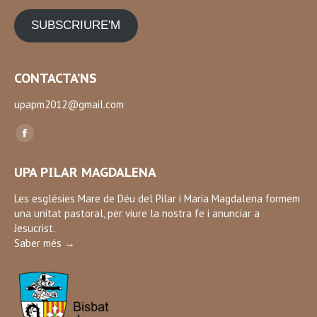
SUBSCRIURE'M
CONTACTA’NS
upapm2012@gmail.com
Find us on:
Facebook
page
UPA PILAR MAGDALENA
opens
in
Les esglésies Mare de Déu del Pilar i Maria Magdalena formem
una unitat pastoral, per viure la nostra fe i anunciar a
new
Jesucrist.
window
Saber més →