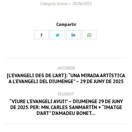
Category:
Avisos
28/06/2025
Compartir
Share
Share
Share
Share
on
on
on
on
Facebook
Twitter
LinkedIn
WhatsApp
POST
ANTERIOR
NAVIGATION
[L’EVANGELI DES DE L’ART]: “UNA MIRADA ARTÍSTICA
Previous
A L’EVANGELI DEL DIUMENGE” – 29 DE JUNY DE 2025
post:
SEGÜENT
“VIURE L’EVANGELI AVUI!” – DIUMENGE 29 DE JUNY
Next
DE 2025. PER: MN. CARLES SANMARTÍN + “IMATGE
D’ART” D’AMADEU BONET…
post: