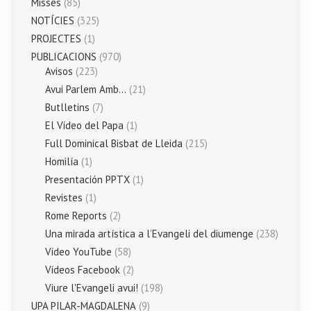
Misses
(85)
NOTÍCIES
(325)
PROJECTES
(1)
PUBLICACIONS
(970)
Avisos
(223)
Avui Parlem Amb…
(21)
Butlletins
(7)
El Vídeo del Papa
(1)
Full Dominical Bisbat de Lleida
(215)
Homilía
(1)
Presentación PPTX
(1)
Revistes
(1)
Rome Reports
(2)
Una mirada artística a l’Evangeli del diumenge
(238)
Vídeo YouTube
(58)
Vídeos Facebook
(2)
Viure l'Evangeli avui!
(198)
UPA PILAR-MAGDALENA
(9)