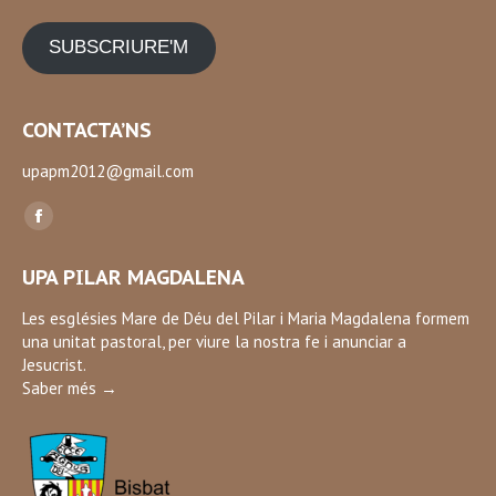
SUBSCRIURE'M
CONTACTA’NS
upapm2012@gmail.com
Find us on:
Facebook
page
UPA PILAR MAGDALENA
opens
in
Les esglésies Mare de Déu del Pilar i Maria Magdalena formem
una unitat pastoral, per viure la nostra fe i anunciar a
new
Jesucrist.
window
Saber més →