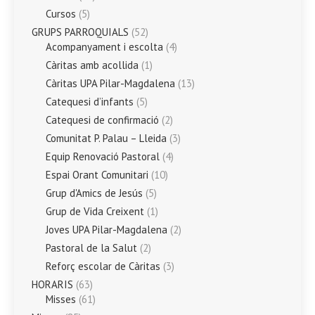
Cursos
(5)
GRUPS PARROQUIALS
(52)
Acompanyament i escolta
(4)
Càritas amb acollida
(1)
Càritas UPA Pilar-Magdalena
(13)
Catequesi d’infants
(5)
Catequesi de confirmació
(2)
Comunitat P. Palau – Lleida
(3)
Equip Renovació Pastoral
(4)
Espai Orant Comunitari
(10)
Grup d'Amics de Jesús
(5)
Grup de Vida Creixent
(1)
Joves UPA Pilar-Magdalena
(2)
Pastoral de la Salut
(2)
Reforç escolar de Càritas
(3)
HORARIS
(63)
Misses
(61)