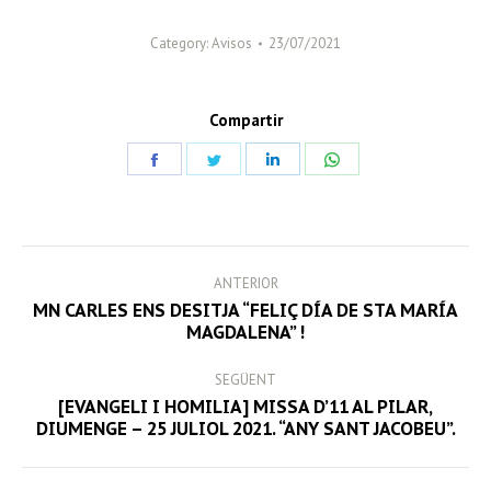
Category:
Avisos
23/07/2021
Compartir
Share
Share
Share
Share
on
on
on
on
Facebook
Twitter
LinkedIn
WhatsApp
POST
ANTERIOR
NAVIGATION
MN CARLES ENS DESITJA “FELIÇ DÍA DE STA MARÍA
Previous
MAGDALENA” !
post:
SEGÜENT
[EVANGELI I HOMILIA] MISSA D’11 AL PILAR,
Next
DIUMENGE – 25 JULIOL 2021. “ANY SANT JACOBEU”.
post: