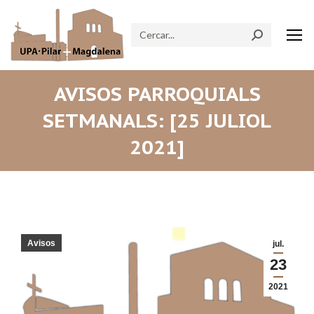
Search:
AVISOS PARROQUIALS
SETMANALS: [25 JULIOL
2021]
Avisos
jul.
23
2021