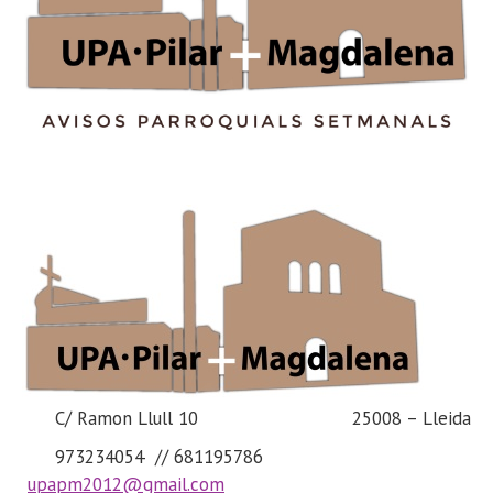
C/
Ramon
Llull
10
25008 – Lleida
973234054 // 681195786
upapm2012@gmail.com