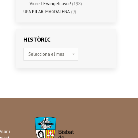
Viure l'Evangeli avui!
(198)
UPA PILAR-MAGDALENA
(9)
HISTÒRIC
HISTÒRIC
ilar i
nitat