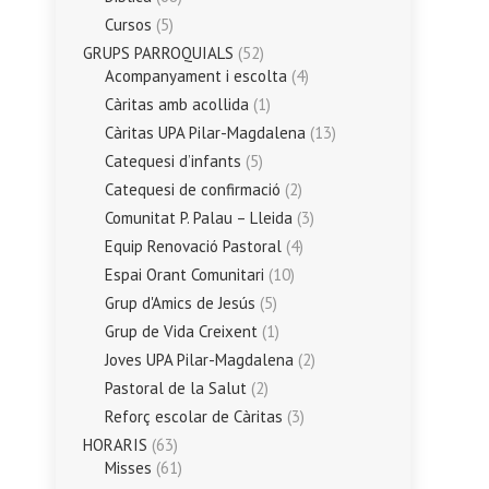
Cursos
(5)
GRUPS PARROQUIALS
(52)
Acompanyament i escolta
(4)
Càritas amb acollida
(1)
Càritas UPA Pilar-Magdalena
(13)
Catequesi d’infants
(5)
Catequesi de confirmació
(2)
Comunitat P. Palau – Lleida
(3)
Equip Renovació Pastoral
(4)
Espai Orant Comunitari
(10)
Grup d'Amics de Jesús
(5)
Grup de Vida Creixent
(1)
Joves UPA Pilar-Magdalena
(2)
Pastoral de la Salut
(2)
Reforç escolar de Càritas
(3)
HORARIS
(63)
Misses
(61)