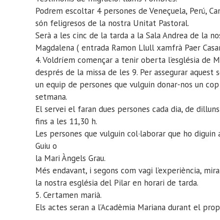
Podrem escoltar 4 persones de Veneçuela, Perú, Ca
són feligresos de la nostra Unitat Pastoral.
Serà a les cinc de la tarda a la Sala Andrea de la no
Magdalena ( entrada Ramon Llull xamfrà Paer Casa
4. Voldríem començar a tenir oberta l’església de 
després de la missa de les 9. Per assegurar aquest
un equip de persones que vulguin donar-nos un cop 
setmana.
El servei el faran dues persones cada dia, de dilluns
fins a les 11,30 h.
Les persones que vulguin col·laborar que ho diguin 
Guiu o
la Mari Àngels Grau.
Més endavant, i segons com vagi l’experiència, mi
la nostra església del Pilar en horari de tarda.
5. Certamen marià.
Els actes seran a l’Acadèmia Mariana durant el pro