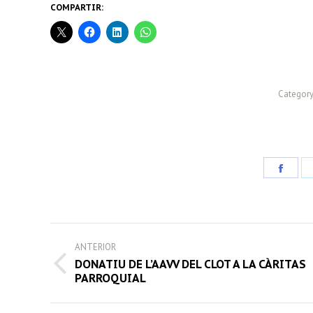
COMPARTIR:
Category
Share
on
Face
POST
ANTERIOR
NAVIGATION
DONATIU DE L’AAVV DEL CLOT A LA CÀRITAS
Previous
PARROQUIAL
post: