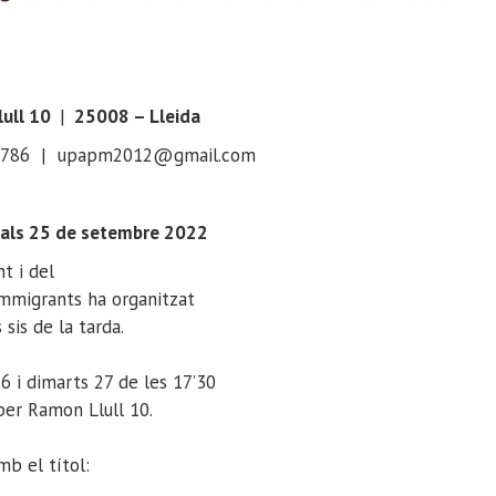
ull 10
|
25008 – Lleida
95786 | upapm2012@gmail.com
ials 25 de setembre 2022
t i del
immigrants ha organitzat
 sis de la tarda.
 26 i dimarts 27 de les 17’30
 per Ramon Llull 10.
mb el títol: