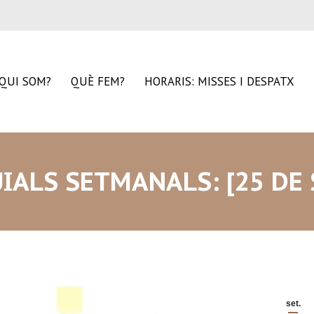
QUI SOM?
QUÈ FEM?
HORARIS: MISSES I DESPATX
IALS SETMANALS: [25 DE 
set.