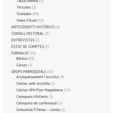
Taula rodona
(3)
Tertulies
(2)
Trobades
(84)
Vídeo-Fòrum
(19)
ANTECEDENTS HISTÒRICS
(4)
CONSELL PASTORAL
(2)
ENTREVISTES
(2)
ESTAT DE COMPTES
(7)
FORMACIÓ
(93)
Bíblica
(68)
Cursos
(5)
GRUPS PARROQUIALS
(52)
Acompanyament i escolta
(4)
Càritas amb acollida
(1)
Càritas UPA Pilar-Magdalena
(13)
Catequesi d’infants
(5)
Catequesi de confirmació
(2)
Comunitat P. Palau – Lleida
(3)