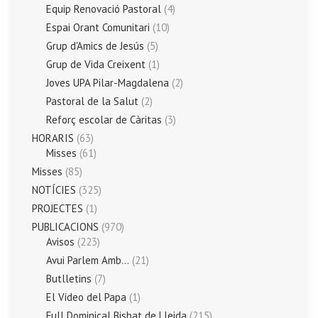
Equip Renovació Pastoral
(4)
Espai Orant Comunitari
(10)
Grup d'Amics de Jesús
(5)
Grup de Vida Creixent
(1)
Joves UPA Pilar-Magdalena
(2)
Pastoral de la Salut
(2)
Reforç escolar de Càritas
(3)
HORARIS
(63)
Misses
(61)
Misses
(85)
NOTÍCIES
(325)
PROJECTES
(1)
PUBLICACIONS
(970)
Avisos
(223)
Avui Parlem Amb…
(21)
Butlletins
(7)
El Vídeo del Papa
(1)
Full Dominical Bisbat de Lleida
(215)