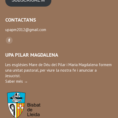
SUBSCRIURE'M
CONTACTA’NS
upapm2012@gmail.com
Find us on:
Facebook
page
UPA PILAR MAGDALENA
opens
in
Les esglésies Mare de Déu del Pilar i Maria Magdalena formem
una unitat pastoral, per viure la nostra fe i anunciar a
new
Jesucrist.
window
Saber més →