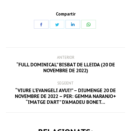
Compartir
Share
Share
Share
Share
on
on
on
on
Facebook
Twitter
LinkedIn
WhatsApp
POST
ANTERIOR
NAVIGATION
“FULL DOMINICAL” BISBAT DE LLEIDA (20 DE
Previous
NOVEMBRE DE 2022)
post:
SEGÜENT
“VIURE L’EVANGELI AVUI!” – DIUMENGE 20 DE
Next
NOVEMBRE DE 2022 – PER: GEMMA NARANJO+
“IMATGE D’ART” D’AMADEU BONET…
post: