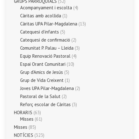
GRUPS PARROQUIALS
(52)
Acompanyament i escolta
(4)
Càritas amb acollida
(1)
Càritas UPA Pilar-Magdalena
(13)
Catequesi d’infants
(5)
Catequesi de confirmació
(2)
Comunitat P. Palau – Lleida
(3)
Equip Renovació Pastoral
(4)
Espai Orant Comunitari
(10)
Grup d'Amics de Jesús
(5)
Grup de Vida Creixent
(1)
Joves UPA Pilar-Magdalena
(2)
Pastoral de la Salut
(2)
Reforç escolar de Càritas
(3)
HORARIS
(63)
Misses
(61)
Misses
(85)
NOTÍCIES
(323)